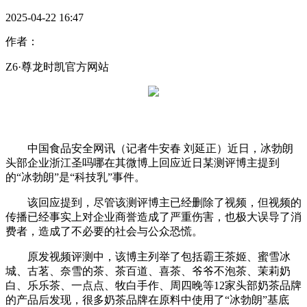
2025-04-22 16:47
作者：
Z6·尊龙时凯官方网站
中国食品安全网讯（记者牛安春 刘延正）近日，冰勃朗
头部企业浙江圣吗哪在其微博上回应近日某测评博主提到
的“冰勃朗”是“科技乳”事件。
该回应提到，尽管该测评博主已经删除了视频，但视频的
传播已经事实上对企业商誉造成了严重伤害，也极大误导了消
费者，造成了不必要的社会与公众恐慌。
原发视频评测中，该博主列举了包括霸王茶姬、蜜雪冰
城、古茗、奈雪的茶、茶百道、喜茶、爷爷不泡茶、茉莉奶
白、乐乐茶、一点点、牧白手作、周四晚等12家头部奶茶品牌
的产品后发现，很多奶茶品牌在原料中使用了“冰勃朗”基底