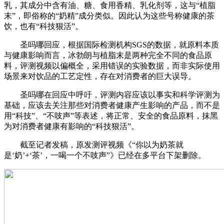
乳，其成分中含有油、糖、食用香精、乳化剂等，这与“植脂
末”，即俗称的“奶精”成分类似。因此认为这些号称健康的茶
饮，也有“科技狠活”。
圣吗哪回应，根据国际检测机构SGS的数据，就原料本质
与健康影响而言，冰勃朗与植脂末是两种完全不同的食品原
料，评测视频以偏概全，采用错误的实验数据，而非实际使用
场景来对饮品的工艺定性，存在对消费者的巨大误导。
圣吗哪在回应中呼吁，评测内容应该以事实和科学评测为
基础，应该去关注那些对消费者健康产生影响的产品，而不是
用“科技”、“不吱声”等表述，将正常、安全的食品原料，抹黑
为对消费者健康有影响的“科技狠活”。
截至记者发稿，原发测评视频《“你以为奶茶就
是‘奶’+‘茶’，一喝一个不吱声”》已经在多平台下架删除。