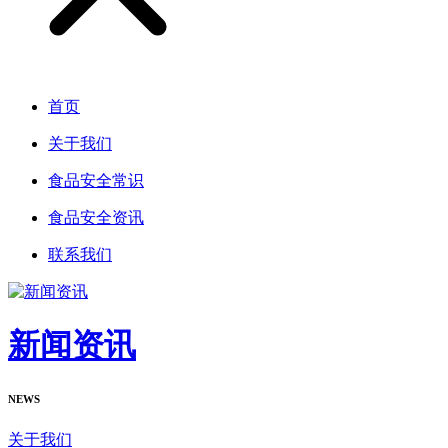
首页
关于我们
食品安全常识
食品安全资讯
联系我们
新闻资讯
NEWS
关于我们