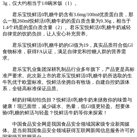
3g，仅大约相当于1/8碗米饭（1）。
君乐宝悦鲜活0乳糖牛奶含有3.6mg/100ml优质蛋白质，那
么一瓶260ml悦鲜活0乳糖牛奶的蛋白质含量为9.36g，相当于
1.4个鸡蛋的蛋白质含量（2）。君乐宝悦鲜活0乳糖牛奶减轻
自律党的饮奶负担，让人安心补充营养。
君乐宝悦鲜活0乳糖牛奶的GI值为19，真实品质符合低GI
食物标准，获得FA认证，满足自律党和控糖人群的营养需
求。
君乐宝乳业集团深耕乳制品行业多年旗下，产品更是高标
准严要求。此次新上市的君乐宝悦鲜活0乳糖牛奶所选取的生
牛乳优于欧盟标准。悦鲜活坐拥自有牧场，自建自控奶源体
系，全链高标准保证品质。
鲜奶好喝却怕负担？悦鲜活0乳糖牛奶来拯救你的味蕾与
健康！现已面世，减少碳水、热量，低GI值更轻盈。想要体
验0乳糖的鲜活与轻盈？悦鲜活牛奶等你来探索！
中国食品安全网是我国食品安全领域国家级专业新闻媒
体。是当前我国食品安全领域获得互联网新闻信息服务许可的
国家级互联网平台。