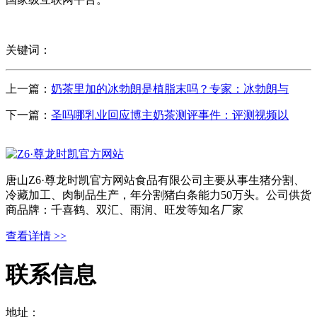
关键词：
上一篇：
奶茶里加的冰勃朗是植脂末吗？专家：冰勃朗与
下一篇：
圣吗哪乳业回应博主奶茶测评事件：评测视频以
唐山Z6·尊龙时凯官方网站食品有限公司主要从事生猪分割、
冷藏加工、肉制品生产，年分割猪白条能力50万头。公司供货
商品牌：千喜鹤、双汇、雨润、旺发等知名厂家
查看详情 >>
联系信息
地址：