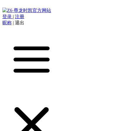
登录
|
注册
昵称
|
退出