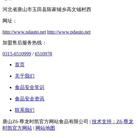
河北省唐山市玉田县陈家铺乡高文铺村西
网址：
http://www.pdauto.net
http://www.pdauto.net
加盟售后服务热线：
0315-6510999
/
6510978
首页
关于我们
食品安全常识
食品安全资讯
联系我们
唐山Z6·尊龙时凯官方网站食品有限公司 |
技术支持：Z6·尊龙
时凯官方网站
|
网站地图