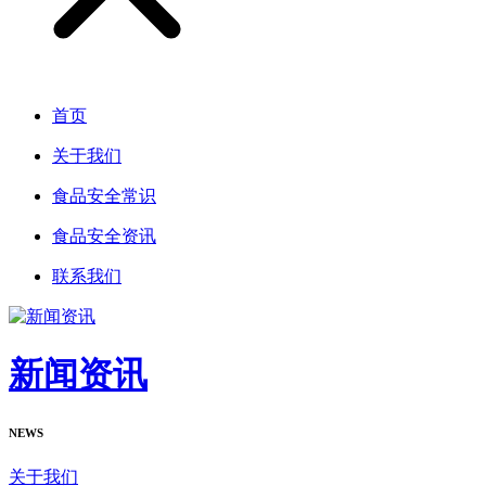
首页
关于我们
食品安全常识
食品安全资讯
联系我们
新闻资讯
NEWS
关于我们