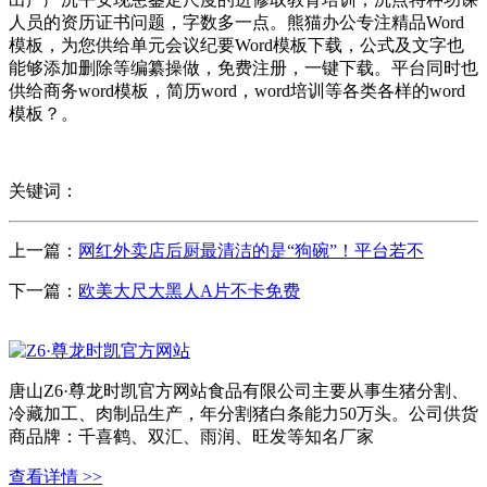
人员的资历证书问题，字数多一点。熊猫办公专注精品Word
模板，为您供给单元会议纪要Word模板下载，公式及文字也
能够添加删除等编纂操做，免费注册，一键下载。平台同时也
供给商务word模板，简历word，word培训等各类各样的word
模板？。
关键词：
上一篇：
网红外卖店后厨最清洁的是“狗碗”！平台若不
下一篇：
欧美大尺大黑人A片不卡免费
唐山Z6·尊龙时凯官方网站食品有限公司主要从事生猪分割、
冷藏加工、肉制品生产，年分割猪白条能力50万头。公司供货
商品牌：千喜鹤、双汇、雨润、旺发等知名厂家
查看详情 >>