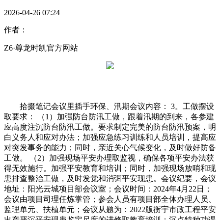
2026-04-26 07:24
作者：
Z6·尊龙时凯官方网站
拾掇笔记会议里插手环保、汛期会议内容： 3。工做摆设
取要求： （1）加强防台防汛工做，跟着汛期的到来，各参建
应高度注沉防台防汛工做。要求制定完美的防台防汛预案，明
白义务人和应对办法；加强应急练习训练和人员培训，提高应
对突发事务的能力；同时，亲近关心气候变化，及时做好防备
工做。 （2）加强现场平安办理取监视，确保各项平安办法获
得无效施行。加强平安教育和培训；同时，加强现场放哨和现
患排查整治工做，及时发觉和消弭平安现患。会议纪要，会议
地址：阳光云城项目部会议室；会议时间：2024年4月22日；
会议由项目司理任炼掌管；参会人员有项目部全体办理人员、
监理单元、扶植单元；会议从题为：2022版衡宇市政工程平安
出产严沉平安现患鉴定尺度的进修取教育培训；沉点特种功课