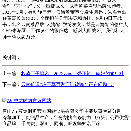
肴”、“刀小蛮”，公司敏捷成长，成为滇菜连锁品牌领跑者。
2025年2月，有动静显示，云海肴董事会发生调整，朱海琴出
任董事长兼CEO，全面担任公司决策和办理。9月19日下战
书，出名云南菜品牌“云海肴”微博发文：我是云海肴的创始人
CEO朱海琴，工作发生的很俄然，感谢大师关怀。我们和大
师一样哀思万分
关键词：
上一篇：
权势巨子排名：2026云南十强正轨口碑好的旅行社
下一篇：
云南传递“冻干草莓财产链被曝存正在问题”：
唐山Z6·尊龙时凯官方网站食品有限公司主要从事生猪分割、
冷藏加工、肉制品生产，年分割猪白条能力50万头。公司供货
商品牌：千喜鹤、双汇、雨润、旺发等知名厂家