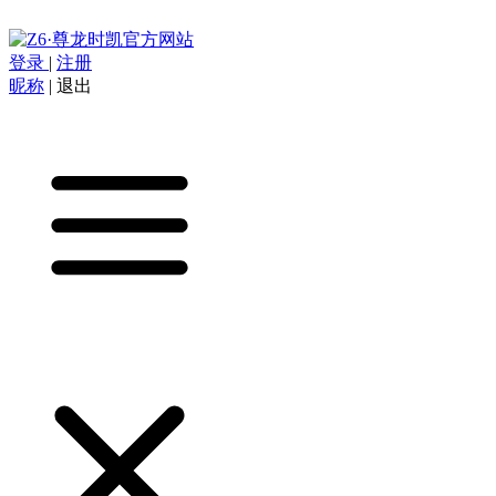
登录
|
注册
昵称
|
退出