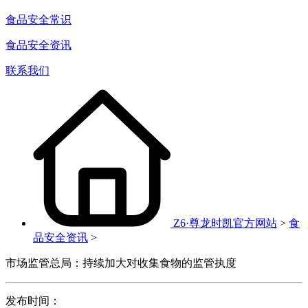
食品安全常识
食品安全资讯
联系我们
Z6·尊龙时凯官方网站
>
食
品安全资讯
>
市场监管总局：持续加大对收集食物的监管执度
发布时间：