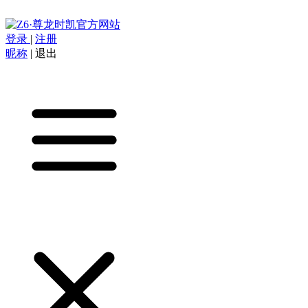
登录
|
注册
昵称
|
退出