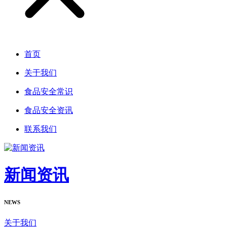
首页
关于我们
食品安全常识
食品安全资讯
联系我们
新闻资讯
NEWS
关于我们