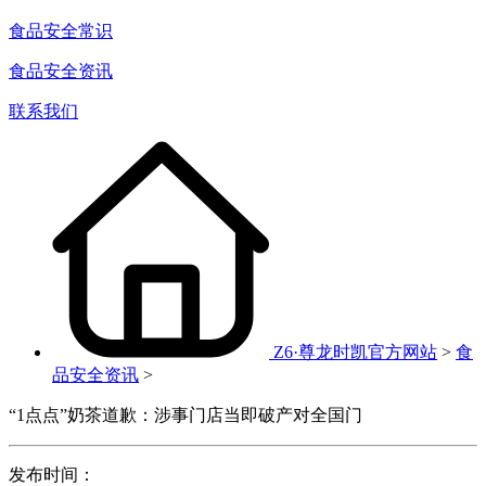
食品安全常识
食品安全资讯
联系我们
Z6·尊龙时凯官方网站
>
食
品安全资讯
>
“1点点”奶茶道歉：涉事门店当即破产对全国门
发布时间：