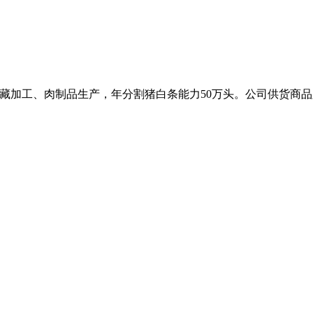
冷藏加工、肉制品生产，年分割猪白条能力50万头。公司供货商