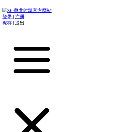
登录
|
注册
昵称
|
退出