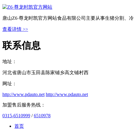
唐山Z6·尊龙时凯官方网站食品有限公司主要从事生猪分割、
查看详情 >>
联系信息
地址：
河北省唐山市玉田县陈家铺乡高文铺村西
网址：
http://www.pdauto.net
http://www.pdauto.net
加盟售后服务热线：
0315-6510999
/
6510978
首页