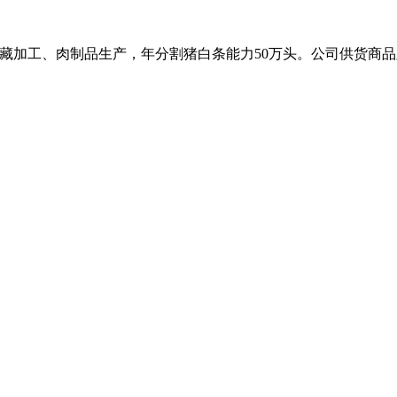
冷藏加工、肉制品生产，年分割猪白条能力50万头。公司供货商