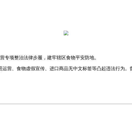
营专项整治法律步履，建牢辖区食物平安防地。
运营、食物虚假宣传、进口商品无中文标签等凸起违法行为。督