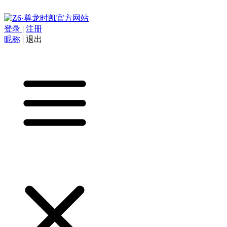
登录
|
注册
昵称
|
退出