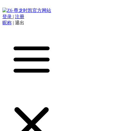
登录
|
注册
昵称
|
退出