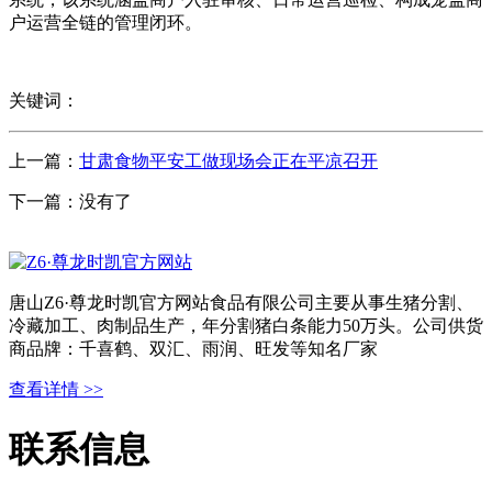
户运营全链的管理闭环。
关键词：
上一篇：
甘肃食物平安工做现场会正在平凉召开
下一篇：没有了
唐山Z6·尊龙时凯官方网站食品有限公司主要从事生猪分割、
冷藏加工、肉制品生产，年分割猪白条能力50万头。公司供货
商品牌：千喜鹤、双汇、雨润、旺发等知名厂家
查看详情 >>
联系信息