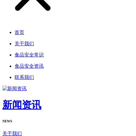
首页
关于我们
食品安全常识
食品安全资讯
联系我们
新闻资讯
NEWS
关于我们