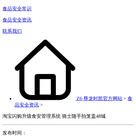
食品安全常识
食品安全资讯
联系我们
Z6·尊龙时凯官方网站
>
食
品安全资讯
>
淘宝闪购升级食安管理系统 骑士随手拍笼盖48城
发布时间：