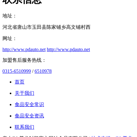
地址：
河北省唐山市玉田县陈家铺乡高文铺村西
网址：
http://www.pdauto.net
http://www.pdauto.net
加盟售后服务热线：
0315-6510999
/
6510978
首页
关于我们
食品安全常识
食品安全资讯
联系我们