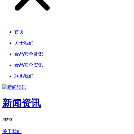
首页
关于我们
食品安全常识
食品安全资讯
联系我们
新闻资讯
NEWS
关于我们