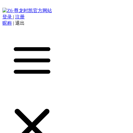
登录
|
注册
昵称
|
退出