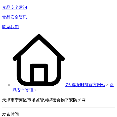
食品安全常识
食品安全资讯
联系我们
Z6·尊龙时凯官方网站
>
食
品安全资讯
>
天津市宁河区市场监管局织密食物平安防护网
发布时间：