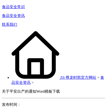
食品安全常识
食品安全资讯
联系我们
Z6·尊龙时凯官方网站
>
食
品安全资讯
>
关于平安出产的通知Word模板下载
发布时间：