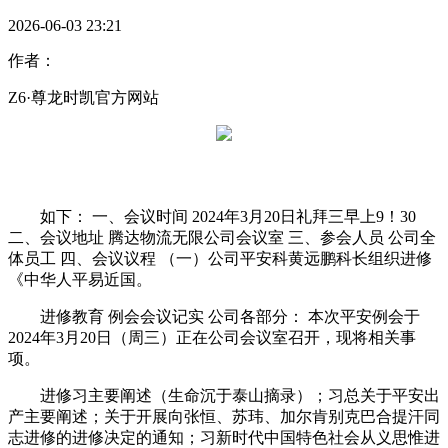
2026-06-03 23:21
作者：
Z6·尊龙时凯官方网站
如下： 一、会议时间 2024年3月20日礼拜三早上9！30
二、会议地址 腾达物流无限公司会议室 三、参会人员 公司全
体员工 四、会议议程 （一）公司平安科黄远鹏科长组织进修
《中华人平易近国。
进修教育 例会会议记实 公司各部分： 本次平安例会于
2024年3月20日（周三）正在公司会议室召开，现将相关事
项。
进修习主要阐述（生命沉于泰山摘录）；习总关于平安出
产主要阐述；关于开展向张恒、苏玮、加尔肯别克巴合提汗同
志进修的进修决定的通知；习新时代中国特色社会从义思惟进