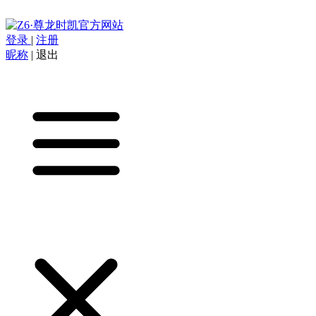
登录
|
注册
昵称
|
退出