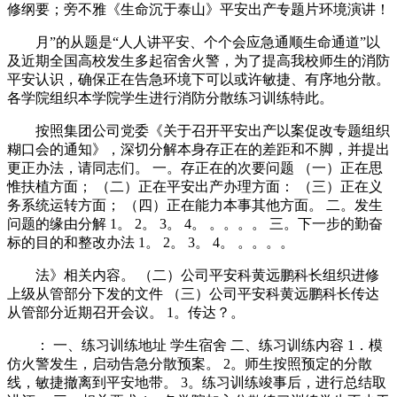
修纲要；旁不雅《生命沉于泰山》平安出产专题片环境演讲！
月”的从题是“人人讲平安、个个会应急通顺生命通道”以
及近期全国高校发生多起宿舍火警，为了提高我校师生的消防
平安认识，确保正在告急环境下可以或许敏捷、有序地分散。
各学院组织本学院学生进行消防分散练习训练特此。
按照集团公司党委《关于召开平安出产以案促改专题组织
糊口会的通知》，深切分解本身存正在的差距和不脚，并提出
更正办法，请同志们。 一。存正在的次要问题 （一）正在思
惟扶植方面； （二）正在平安出产办理方面： （三）正在义
务系统运转方面； （四）正在能力本事其他方面。 二。发生
问题的缘由分解 1。 2。 3。 4。 。。。。 三。下一步的勤奋
标的目的和整改办法 1。 2。 3。 4。 。。。。
法》相关内容。 （二）公司平安科黄远鹏科长组织进修
上级从管部分下发的文件 （三）公司平安科黄远鹏科长传达
从管部分近期召开会议。 1。传达？。
： 一、练习训练地址 学生宿舍 二、练习训练内容 1．模
仿火警发生，启动告急分散预案。 2。师生按照预定的分散
线，敏捷撤离到平安地带。 3。练习训练竣事后，进行总结取