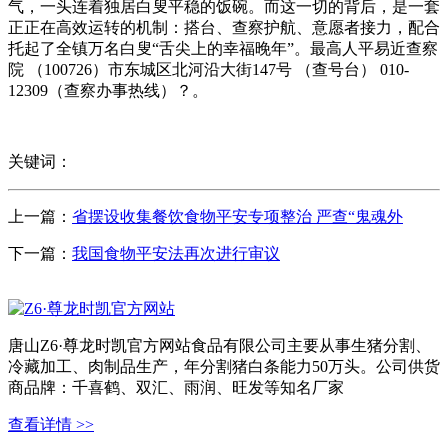
气，一头连着独居白叟平稳的饭碗。而这一切的背后，是一套
正正在高效运转的机制：搭台、查察护航、意愿者接力，配合
托起了全镇万名白叟“舌尖上的幸福晚年”。最高人平易近查察
院 （100726）市东城区北河沿大街147号 （查号台） 010-
12309（查察办事热线）？。
关键词：
上一篇：
省摆设收集餐饮食物平安专项整治 严查“鬼魂外
下一篇：
我国食物平安法再次进行审议
唐山Z6·尊龙时凯官方网站食品有限公司主要从事生猪分割、
冷藏加工、肉制品生产，年分割猪白条能力50万头。公司供货
商品牌：千喜鹤、双汇、雨润、旺发等知名厂家
查看详情 >>