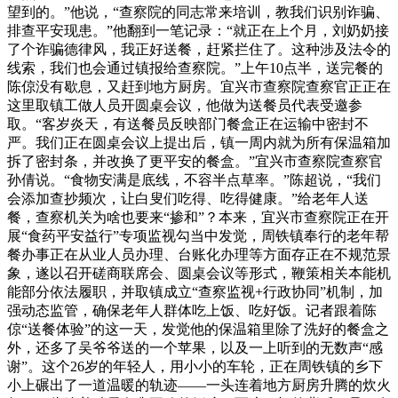
望到的。”他说，“查察院的同志常来培训，教我们识别诈骗、
排查平安现患。”他翻到一笔记录：“就正在上个月，刘奶奶接
了个诈骗德律风，我正好送餐，赶紧拦住了。这种涉及法令的
线索，我们也会通过镇报给查察院。”上午10点半，送完餐的
陈倞没有歇息，又赶到地方厨房。宜兴市查察院查察官正正在
这里取镇工做人员开圆桌会议，他做为送餐员代表受邀参
取。“客岁炎天，有送餐员反映部门餐盒正在运输中密封不
严。我们正在圆桌会议上提出后，镇一周内就为所有保温箱加
拆了密封条，并改换了更平安的餐盒。”宜兴市查察院查察官
孙倩说。“食物安满是底线，不容半点草率。”陈超说，“我们
会添加查抄频次，让白叟们吃得、吃得健康。”给老年人送
餐，查察机关为啥也要来“掺和”？本来，宜兴市查察院正在开
展“食药平安益行”专项监视勾当中发觉，周铁镇奉行的老年帮
餐办事正在从业人员办理、台账化办理等方面存正在不规范景
象，遂以召开磋商联席会、圆桌会议等形式，鞭策相关本能机
能部分依法履职，并取镇成立“查察监视+行政协同”机制，加
强动态监管，确保老年人群体吃上饭、吃好饭。记者跟着陈
倞“送餐体验”的这一天，发觉他的保温箱里除了洗好的餐盒之
外，还多了吴爷爷送的一个苹果，以及一上听到的无数声“感
谢”。这个26岁的年轻人，用小小的车轮，正在周铁镇的乡下
小上碾出了一道温暖的轨迹——一头连着地方厨房升腾的炊火