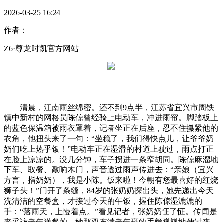
2026-03-25 16:24
作者：
Z6·尊龙时凯官方网站
清晨，江南雨丝绵密。还不到9点半，江苏省宜兴市周铁
镇中新村的网格员陈倞曾经骑上电动车，冲进雨帘。脚踏板上
的蓝色保温箱被雨衣罩着，记者坐正在后座，忍不住攥紧他的
衣角，他扭头来了一句：“坐稳了，我们得快点儿，让爷爷奶
奶们吃上热乎饭！”电动车正在湿滑的村道上驶过，雨点打正
在脸上凉凉的。没几分钟，车子拐进一条窄胡同。陈倞麻溜地
下车、取餐、敲响木门，声音透过雨声传进去：“亲娘（宜兴
方言，指奶奶），我是小陈。饭来啦！今朝有您最喜好的红烧
狮子头！”门开了条缝，84岁的张奶奶探出头，她先递出今天
洗清洁的空餐盒，才接过今天的午饭，握住陈倞湿漉漉的
手：“落雨天，上慢着点。”看见记者，张奶奶怔了怔。传闻是
来采访老年送餐的，她那双布满老年斑的手颤巍巍地伸过来，