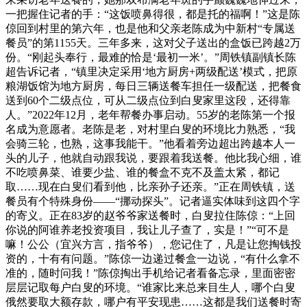
一把握住记者的手：“这饭喷鼻得很，都是托的福啊！”这是陈
倞回到村里的第六年，也是他和父亲老陈成为中新村“专属送
餐员”的第1155天。三年多来，这对父子送出的盒饭已跨越2万
份。“刚起头奉行，最难的恰是‘最初一米’。”周铁镇副镇长陈
超告诉记者，“镇里决定采用‘地方厨房+两级配送’模式，把原
粮湖饭馆为地方厨房，每日三辆送餐车担任一级配送，把餐食
送到60个二级点位，可从二级点位到白叟家里这段，还得靠
人。”2022年12月，老年帮餐办事启动。55岁的老陈第一个报
名成为意愿者。老陈是老，对村里白叟的环境比力熟悉，“我
会骑三轮，也熟，这事我能干。”他看着旁边超出跨越本人一
头的儿子，他就自动跟我说，要跟着我送餐。他比我心细，谁
不吃喷鼻菜、谁要少盐、谁的餐盒不克不及盖太紧，都记
取……现在白叟们看到他，比亲孙子还亲。”正在周铁镇，送
餐员有个特殊身份——“挪动探头”。记者逼实体味到这四个字
的寄义。正在83岁的赵爷爷家送餐时，白叟拉住陈倞：“上回
你说的阿谁养老投资项目，我让儿子查了，实是！”“可不是
嘛！公公（宜兴方言，指爷爷），您记住了，凡是让您掏钱投
资的，十有有问题。”陈倞一边递过餐盒一边说，“有什么拿不
准的，随时问我！”陈倞掏出手机给记者看备忘录，里面密密
层层记取每户白叟的环境。“谁家比来总来目生人，哪个白叟
俄然要取大额存款，哪户有平安现患……这都是我们送餐时寄