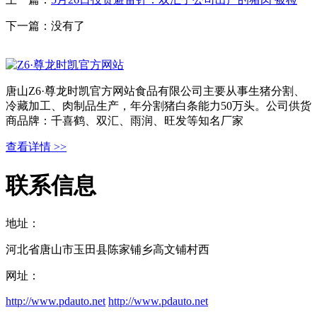
下一篇：没有了
唐山Z6·尊龙时凯官方网站食品有限公司主要从事生猪分割、
冷藏加工、肉制品生产，年分割猪白条能力50万头。公司供货
商品牌：千喜鹤、双汇、雨润、旺发等知名厂家
查看详情 >>
联系信息
地址：
河北省唐山市玉田县陈家铺乡高文铺村西
网址：
http://www.pdauto.net
http://www.pdauto.net