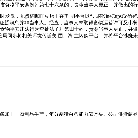
苏省食物平安条例》第七十六条的，责令当事人更正，并做出的
觉，九点杯咖啡豆店正在美 团平台以“九杯NineCupsCof
示的证照消息并非当事人。经查，当事人未取得食物运营许可及小
集食物平安违法行为查处法子》第四十的，责令当事人更正，并做出
局同步将相关环境传递美 团、淘 宝闪购平台，并将平台涉嫌
冷藏加工、肉制品生产，年分割猪白条能力50万头。公司供货商