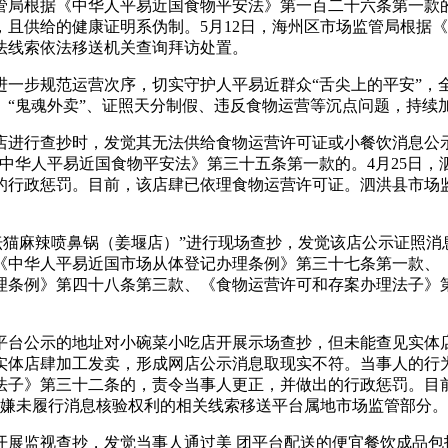
局根据《中华人平易近国食物平安法》第一百二十六条第一款的
且供给的健康证明系伪制。5月12日，海州区市场监管局根据
违法线索依法移送机关查询拜访处置。
步规范运营次序，切实守护人平易近群众“舌尖上的平安”，
、“鬼魂外卖”、证照天分制假、违反食物运营等沉点问题，持续
店进行查抄时，发觉其无法供给食物运营许可证或小餐饮消息公示
中华人平易近国食物平安法》第三十五条第一款的。4月25日
元的行政惩罚。目前，该店肆已依理食物运营许可证。泗洪县市场
坛猫麻辣喷鼻锅（姜堰店）”进行现场查抄，发觉该店公示证照消
中华人平易近国市场从体登记办理条例》第三十七条第一款、《
条例》第四十八条第三款、《食物运营许可和存案办理法子》第五
闪购平台公示的地址对小碗菜小吃店开展示场查抄，但未能查见实
实体店肆加工发卖，形成网店公示消息取现实不符。当事人的行
法子》第三十二条的，责令当事人更正，并做出的行政惩罚。目
涉嫌未履行消息核验权利的相关线索移送平台属地市场监管部分。
开展监视查抄，发觉当事人通过美 团平台配送的便宜餐饮成品