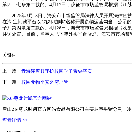
第四十七条第二款的。4月17日，仪征市市场监管局根据《江
2026年3月18日，海安市市场监管局法律人员开展法律查抄时发
在淘 宝闪购平台以“九杯·咖啡”名称开展食物运营勾当，公
子》第四条第二款的。4月28日，海安市市场监管局根据《收
拜访处置。目前，当事人已下架外卖平台店肆。海安市市场监管
关键词：
上一篇：
青海泽库县守护校园学子舌尖平安
下一篇：
校园食物平安必需严管
唐山Z6·尊龙时凯官方网站食品有限公司主要从事生猪分割、
查看详情 >>