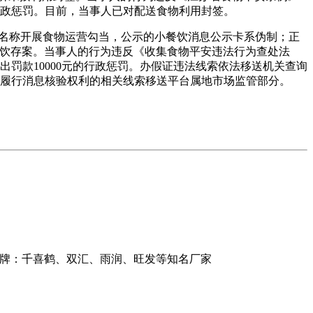
行政惩罚。目前，当事人已对配送食物利用封签。
fee”名称开展食物运营勾当，公示的小餐饮消息公示卡系伪制；正
餐饮存案。当事人的行为违反《收集食物平安违法行为查处法
罚款10000元的行政惩罚。办假证违法线索依法移送机关查询
未履行消息核验权利的相关线索移送平台属地市场监管部分。
品牌：千喜鹤、双汇、雨润、旺发等知名厂家