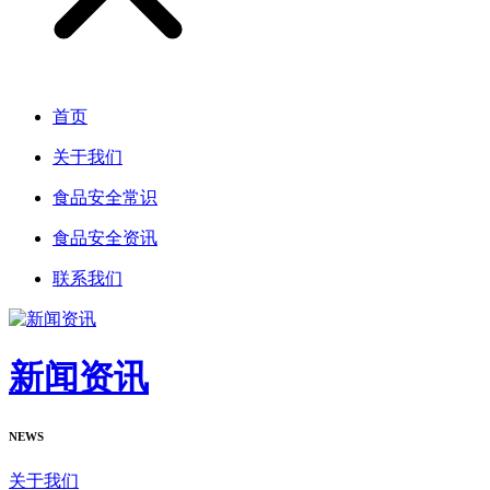
首页
关于我们
食品安全常识
食品安全资讯
联系我们
新闻资讯
NEWS
关于我们