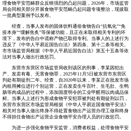
理食物平安范畴群众反映强烈的凸起问题，2026年，市场监管
局会同相关部分开展食物平安范畴凸起问题专项整治，现拔取
一批典型案例予以发布。
经查，当事人发布的固体饮料通俗食物告白“抗氧化”“免
疫本身”“缓解焦炙”等保健功能，且正在未取得相关专利的环
境下，发布的告白中谎称产物已取得专利。当事人的上述行为
违反了《中华人平易近国告白法》第四条、第十二条等相关。
市市场监管局根据《中华人平易近国告白法》第五十五条等依
法对当事人做出行政惩罚。
东营市东营区市场监管局收到该区的刑事，李某因犯出
产、发卖有毒、无害食物罪，2025年11月5日被东营市东营区
判处有期徒刑二年。经查，自2020年以来，李某正在批发市场
内租用摊位进行个别运营，正在发卖生牛百叶、生毛肚、生鸭
肠等肉成品的过程中，添加国度明令的工业甲醛用以肉成品保
鲜。当事人上述行为形成食物平安犯罪被判处有期徒刑以罚，
东营市东营区市场监管局根据《中华人平易近国食物平安法》
相关对当事人做出终身不得处置食物出产运营办理工做和终身
不得担任食物出产运营企业食物平安办理人员的行政惩罚。
为进一步强化食物平安监管，消费者权益，处理食物平安