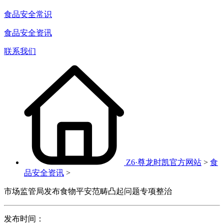
食品安全常识
食品安全资讯
联系我们
Z6·尊龙时凯官方网站
>
食
品安全资讯
>
市场监管局发布食物平安范畴凸起问题专项整治
发布时间：