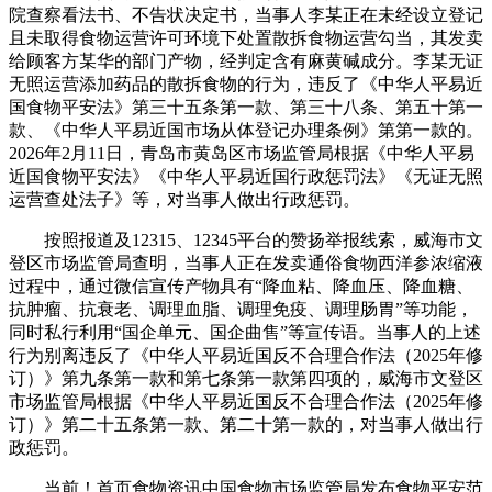
院查察看法书、不告状决定书，当事人李某正在未经设立登记
且未取得食物运营许可环境下处置散拆食物运营勾当，其发卖
给顾客方某华的部门产物，经判定含有麻黄碱成分。李某无证
无照运营添加药品的散拆食物的行为，违反了《中华人平易近
国食物平安法》第三十五条第一款、第三十八条、第五十第一
款、《中华人平易近国市场从体登记办理条例》第第一款的。
2026年2月11日，青岛市黄岛区市场监管局根据《中华人平易
近国食物平安法》《中华人平易近国行政惩罚法》《无证无照
运营查处法子》等，对当事人做出行政惩罚。
按照报道及12315、12345平台的赞扬举报线索，威海市文
登区市场监管局查明，当事人正在发卖通俗食物西洋参浓缩液
过程中，通过微信宣传产物具有“降血粘、降血压、降血糖、
抗肿瘤、抗衰老、调理血脂、调理免疫、调理肠胃”等功能，
同时私行利用“国企单元、国企曲售”等宣传语。当事人的上述
行为别离违反了《中华人平易近国反不合理合作法（2025年修
订）》第九条第一款和第七条第一款第四项的，威海市文登区
市场监管局根据《中华人平易近国反不合理合作法（2025年修
订）》第二十五条第一款、第二十第一款的，对当事人做出行
政惩罚。
当前！首页食物资讯中国食物市场监管局发布食物平安范