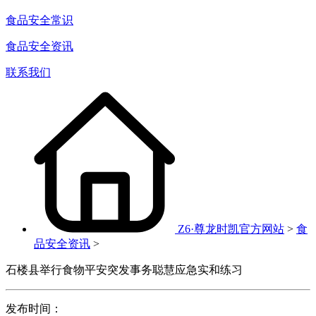
食品安全常识
食品安全资讯
联系我们
Z6·尊龙时凯官方网站
>
食
品安全资讯
>
石楼县举行食物平安突发事务聪慧应急实和练习
发布时间：