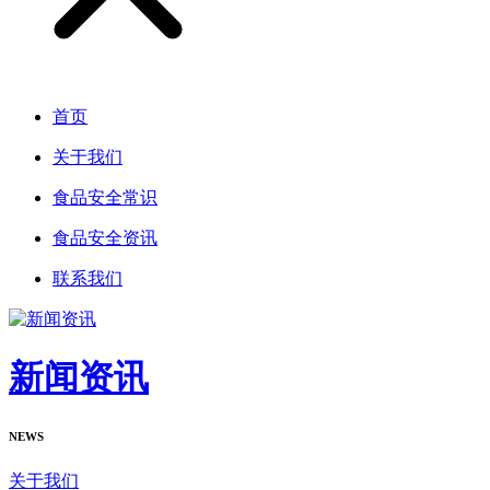
首页
关于我们
食品安全常识
食品安全资讯
联系我们
新闻资讯
NEWS
关于我们