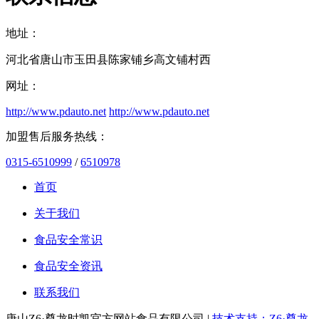
地址：
河北省唐山市玉田县陈家铺乡高文铺村西
网址：
http://www.pdauto.net
http://www.pdauto.net
加盟售后服务热线：
0315-6510999
/
6510978
首页
关于我们
食品安全常识
食品安全资讯
联系我们
唐山Z6·尊龙时凯官方网站食品有限公司 |
技术支持：Z6·尊龙