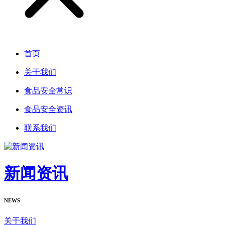
首页
关于我们
食品安全常识
食品安全资讯
联系我们
新闻资讯
NEWS
关于我们