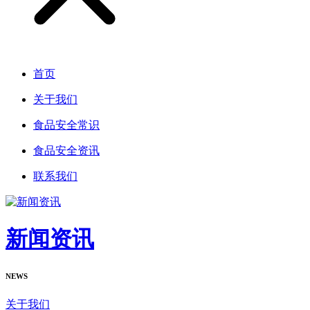
首页
关于我们
食品安全常识
食品安全资讯
联系我们
新闻资讯
NEWS
关于我们