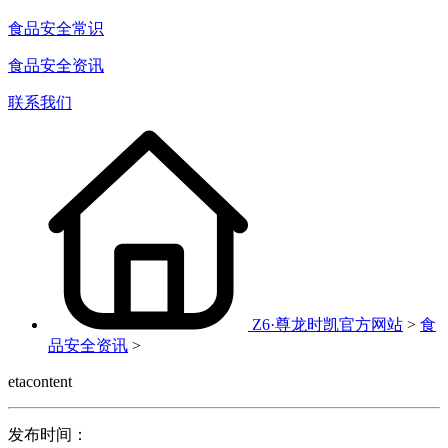
食品安全常识
食品安全资讯
联系我们
Z6·尊龙时凯官方网站
>
食
品安全资讯
>
etacontent
发布时间：