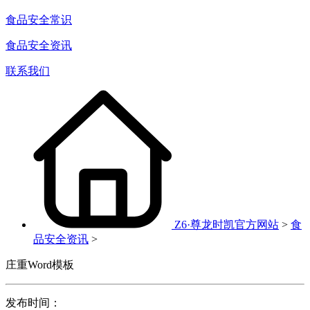
食品安全常识
食品安全资讯
联系我们
Z6·尊龙时凯官方网站
>
食
品安全资讯
>
庄重Word模板
发布时间：