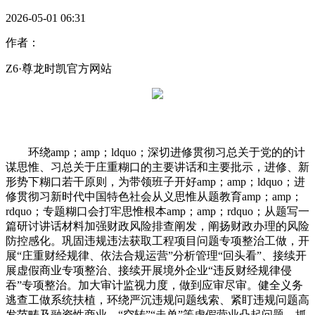
2026-05-01 06:31
作者：
Z6·尊龙时凯官方网站
环绕amp；amp；ldquo；深切进修贯彻习总关于党的的计
谋思惟、习总关于庄重糊口的主要讲话和主要批示，进修、新
形势下糊口若干原则，为带领班子开好amp；amp；ldquo；进
修贯彻习新时代中国特色社会从义思惟从题教育amp；amp；
rdquo；专题糊口会打牢思惟根本amp；amp；rdquo；从题写一
篇研讨讲话材料加强财政风险排查阐发，阐扬财政办理的风险
防控感化。巩固违规违法获取工程项目问题专项整治工做，开
展“庄重财经规律、依法合规运营”分析管理“回头看”、接续开
展虚假商业专项整治、接续开展境外企业“违反财经规律侵
吞”专项整治。加大审计监视力度，做到应审尽审。健全义务
逃查工做系统扶植，环绕严沉违规问题线索、紧盯违规问题高
发范畴及融资性商业、“空转”“走单”等虚假营业凸起问题，抓