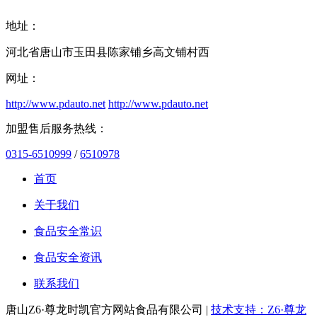
地址：
河北省唐山市玉田县陈家铺乡高文铺村西
网址：
http://www.pdauto.net
http://www.pdauto.net
加盟售后服务热线：
0315-6510999
/
6510978
首页
关于我们
食品安全常识
食品安全资讯
联系我们
唐山Z6·尊龙时凯官方网站食品有限公司 |
技术支持：Z6·尊龙