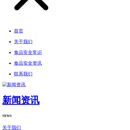
首页
关于我们
食品安全常识
食品安全资讯
联系我们
新闻资讯
NEWS
关于我们