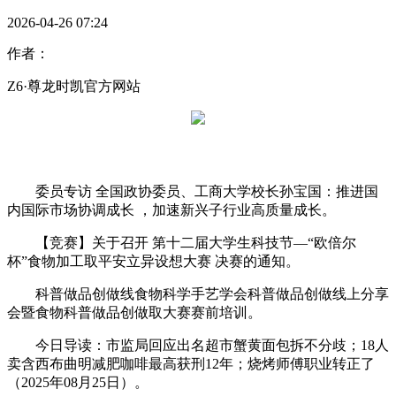
2026-04-26 07:24
作者：
Z6·尊龙时凯官方网站
委员专访 全国政协委员、工商大学校长孙宝国：推进国
内国际市场协调成长 ，加速新兴子行业高质量成长。
【竞赛】关于召开 第十二届大学生科技节—“欧倍尔
杯”食物加工取平安立异设想大赛 决赛的通知。
科普做品创做线食物科学手艺学会科普做品创做线上分享
会暨食物科普做品创做取大赛赛前培训。
今日导读：市监局回应出名超市蟹黄面包拆不分歧；18人
卖含西布曲明减肥咖啡最高获刑12年；烧烤师傅职业转正了
（2025年08月25日）。