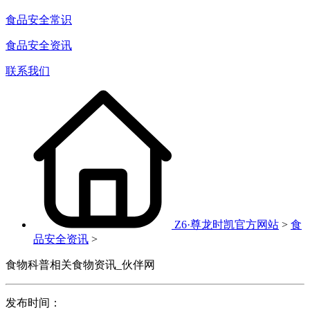
食品安全常识
食品安全资讯
联系我们
Z6·尊龙时凯官方网站
>
食
品安全资讯
>
食物科普相关食物资讯_伙伴网
发布时间：