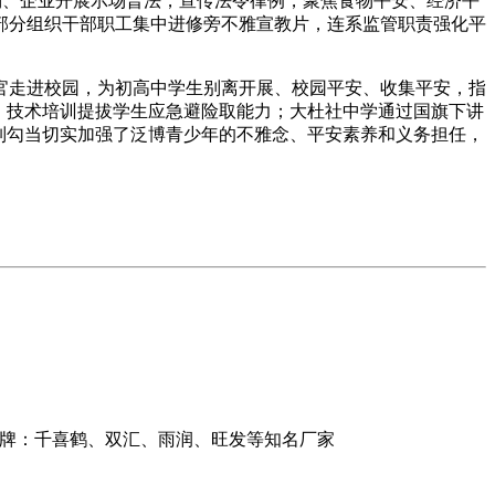
市场、企业开展示场普法，宣传法令律例，聚焦食物平安、经济平
部分组织干部职工集中进修旁不雅宣教片，连系监管职责强化平
走进校园，为初高中学生别离开展、校园平安、收集平安，指
、技术培训提拔学生应急避险取能力；大杜社中学通过国旗下讲
列勾当切实加强了泛博青少年的不雅念、平安素养和义务担任，
品牌：千喜鹤、双汇、雨润、旺发等知名厂家