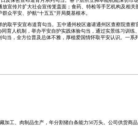
安教育日及保密宣布道育月系列勾当。各下层所立脚本能机能深切
播放宣传片扩大社会宣传笼盖面；食药、特检等手艺机构及相关
群众平安、护航“十五五”开局奠基根本。
的取平安宣布道育勾当。五中通州校区邀请通州区查察院查察官
”协同育人机制，举办平安自护实践体验勾当，通过实景练习训练
系列勾当，全方位普及总体不雅，厚植爱国情怀取平安认识。一系
冷藏加工、肉制品生产，年分割猪白条能力50万头。公司供货商