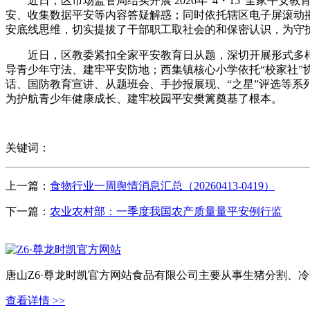
近日，区市场监管局结实开展 2026年“4・15”全家平
安、收集数据平安等内容答疑解惑；同时依托辖区电子屏滚动
安底线思维，切实提拔了干部职工取社会的和保密认识，为守护
近日，区教委紧扣全家平安教育日从题，深切开展形式多样
导青少年守法、建牢平安防地；西集镇核心小学依托“校家社
话、国防教育宣讲、从题班会、手抄报展现、“之星”评选等
为护航青少年健康成长、建牢校园平安樊篱奠基了根本。
关键词：
上一篇：
食物行业一周舆情消息汇总（20260413-0419）
下一篇：
农业农村部：一季度我国农产质量量平安例行监
唐山Z6·尊龙时凯官方网站食品有限公司主要从事生猪分割、
查看详情 >>