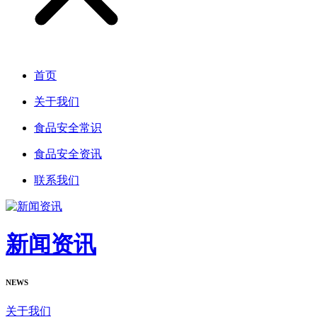
首页
关于我们
食品安全常识
食品安全资讯
联系我们
新闻资讯
NEWS
关于我们