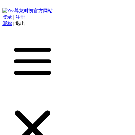
登录
|
注册
昵称
|
退出