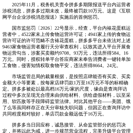
2025年11月，税务机关责令拼多多期限报送平台内运营者
涉税消息，拼多多过期未改，最终被罚款10万元。这是《互联
网平台企业涉税消息报送》实施后的首例惩罚。
国市监惩罚〔2026〕22号显示，经查，平台内裱花蛋糕运
营者中，4522家未上传食物运营许可证；4941家上传的食物运
营许可证的许可范畴不含裱花蛋糕，拼多多平台未依法对上述
9463家食物运营者履行天分审查权利，以致其进入平台开展食
物运营勾当，涉案买卖额约9708。93万元，违法所得584。16
万元。同时，授权转单平台答应商家未奉告消费者一键转单加
工食物，侵害知情权取食物平安，违法所得8664。24元。
市场监管总局的裁量根据，是按照店肆能否有买卖、买卖
金额大小等要素，按每家店肆罚款1万至16万元不等的标精确
定。拼多多被处以最高档16万元/家的尺度，缘由是查询拜访
过程中多次呈现无合理来由供给材料、供给虚假材料，以至采
用、软匹敌等手段障碍监管法律。对比其他平台——美团、饿
了么等虽同样存正在天分审核失职问题，但因正在查询拜访中
共同程度相对较好，单店罚款金额远低于16万元。
拼多多当日回应称，诚恳接管、从命监管部分的惩罚决
定，并将以此为戒，进一步规范营业流程，完美升级平台管理