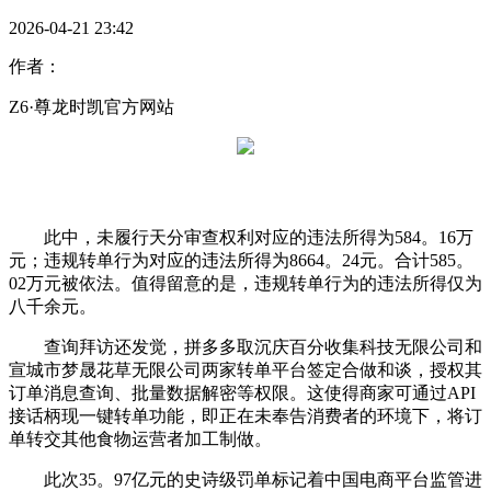
2026-04-21 23:42
作者：
Z6·尊龙时凯官方网站
此中，未履行天分审查权利对应的违法所得为584。16万
元；违规转单行为对应的违法所得为8664。24元。合计585。
02万元被依法。值得留意的是，违规转单行为的违法所得仅为
八千余元。
查询拜访还发觉，拼多多取沉庆百分收集科技无限公司和
宣城市梦晟花草无限公司两家转单平台签定合做和谈，授权其
订单消息查询、批量数据解密等权限。这使得商家可通过API
接话柄现一键转单功能，即正在未奉告消费者的环境下，将订
单转交其他食物运营者加工制做。
此次35。97亿元的史诗级罚单标记着中国电商平台监管进