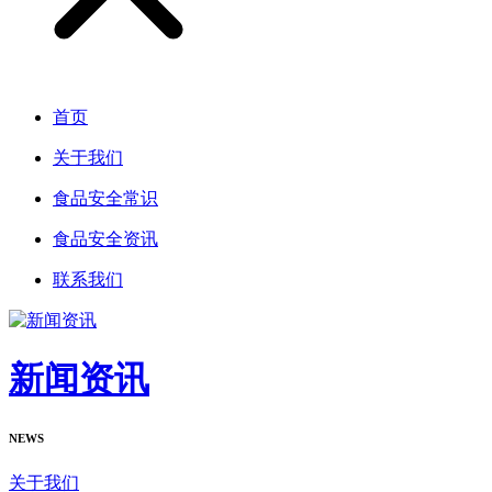
首页
关于我们
食品安全常识
食品安全资讯
联系我们
新闻资讯
NEWS
关于我们