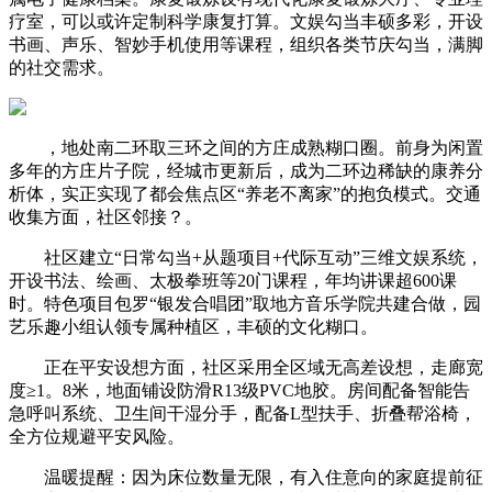
疗室，可以或许定制科学康复打算。文娱勾当丰硕多彩，开设
书画、声乐、智妙手机使用等课程，组织各类节庆勾当，满脚
的社交需求。
，地处南二环取三环之间的方庄成熟糊口圈。前身为闲置
多年的方庄片子院，经城市更新后，成为二环边稀缺的康养分
析体，实正实现了都会焦点区“养老不离家”的抱负模式。交通
收集方面，社区邻接？。
社区建立“日常勾当+从题项目+代际互动”三维文娱系统，
开设书法、绘画、太极拳班等20门课程，年均讲课超600课
时。特色项目包罗“银发合唱团”取地方音乐学院共建合做，园
艺乐趣小组认领专属种植区，丰硕的文化糊口。
正在平安设想方面，社区采用全区域无高差设想，走廊宽
度≥1。8米，地面铺设防滑R13级PVC地胶。房间配备智能告
急呼叫系统、卫生间干湿分手，配备L型扶手、折叠帮浴椅，
全方位规避平安风险。
温暖提醒：因为床位数量无限，有入住意向的家庭提前征