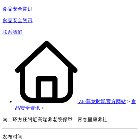
食品安全常识
食品安全资讯
联系我们
Z6·尊龙时凯官方网站
>
食
品安全资讯
>
南二环方庄附近高端养老院保举：青春里康养社
发布时间：