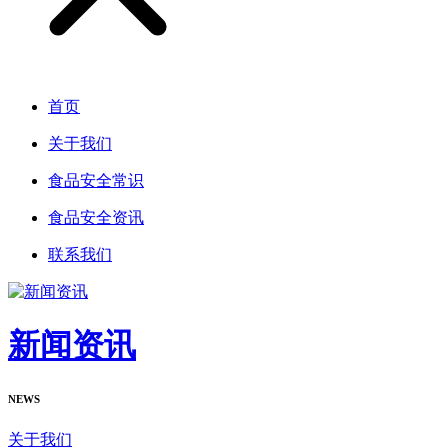
首页
关于我们
食品安全常识
食品安全资讯
联系我们
新闻资讯
NEWS
关于我们