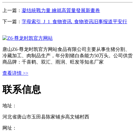
上一篇：
凝结統戰力量 繪就高質量發展新畫卷
下一篇：
字母索引_J_1_食物资讯_食物资讯旧事报道平安行
唐山Z6·尊龙时凯官方网站食品有限公司主要从事生猪分割、
冷藏加工、肉制品生产，年分割猪白条能力50万头。公司供货
商品牌：千喜鹤、双汇、雨润、旺发等知名厂家
查看详情 >>
联系信息
地址：
河北省唐山市玉田县陈家铺乡高文铺村西
网址：