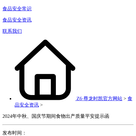
食品安全常识
食品安全资讯
联系我们
Z6·尊龙时凯官方网站
>
食
品安全资讯
>
2024年中秋、国庆节期间食物出产质量平安提示函
发布时间：