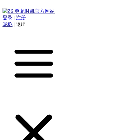
登录
|
注册
昵称
|
退出