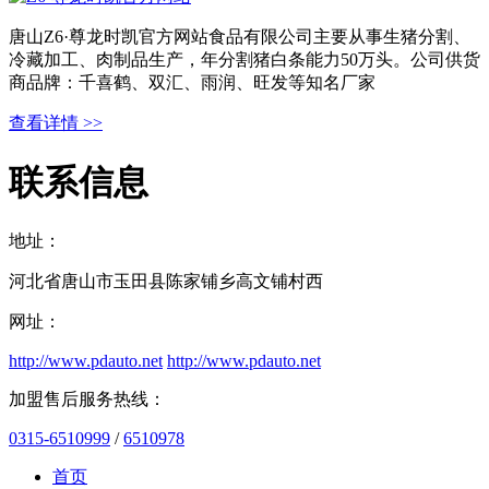
唐山Z6·尊龙时凯官方网站食品有限公司主要从事生猪分割、
冷藏加工、肉制品生产，年分割猪白条能力50万头。公司供货
商品牌：千喜鹤、双汇、雨润、旺发等知名厂家
查看详情 >>
联系信息
地址：
河北省唐山市玉田县陈家铺乡高文铺村西
网址：
http://www.pdauto.net
http://www.pdauto.net
加盟售后服务热线：
0315-6510999
/
6510978
首页