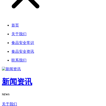
首页
关于我们
食品安全常识
食品安全资讯
联系我们
新闻资讯
NEWS
关于我们