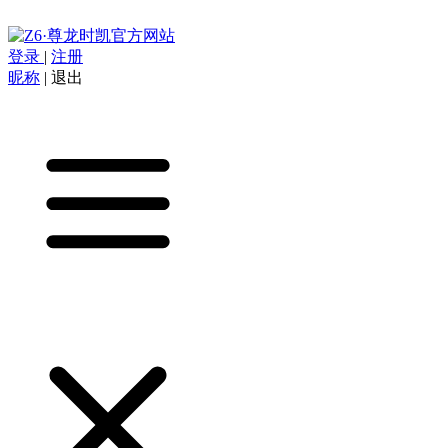
登录
|
注册
昵称
|
退出