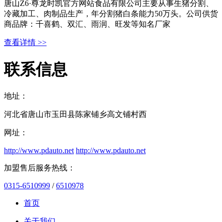
唐山Z6·尊龙时凯官方网站食品有限公司主要从事生猪分割、
冷藏加工、肉制品生产，年分割猪白条能力50万头。公司供货
商品牌：千喜鹤、双汇、雨润、旺发等知名厂家
查看详情 >>
联系信息
地址：
河北省唐山市玉田县陈家铺乡高文铺村西
网址：
http://www.pdauto.net
http://www.pdauto.net
加盟售后服务热线：
0315-6510999
/
6510978
首页
关于我们