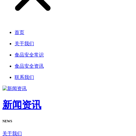
首页
关于我们
食品安全常识
食品安全资讯
联系我们
新闻资讯
NEWS
关于我们