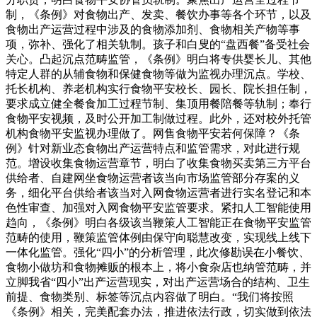
制，《条例》对食物出产、发卖、餐饮办事等各个环节，以及
食物出产运营过程中涉及的食物添加剂、食物相关产物等事
项，弥补、强化了相关轨制。孩子和白叟的“盘西餐”备受社会
关心。凸起沉点范畴监管，《条例》明白将专供婴长儿、其他
特定人群的从辅食物和保健食物等做为监视办理沉点。学校、
托长机构、养老机构实行食物平安校长、园长、院长担任制，
要求成立健全餐食加工过程节制、集顶用餐陪餐等轨制；奉行
食物平安视频，及时公开加工制做过程。此外，还对校外托管
机构食物平安监视办理做了。网售食物平安若何保障？《条
例》针对新业态食物出产运营特点和监管需求，对此进行规
范。增设收集食物运营章节，明白了收集食物买卖第三方平台
供给者、自建网坐食物运营者该当向市场监管部分存案的义
务，细化平台供给者该当对入网食物运营者进行实名登记和本
色性审查、加强对入网食物平安监管要求。紧扣人工智能使用
趋向，《条例》明白各级该当鞭策人工智能正在食物平安监管
范畴的使用，鞭策监管体例由保守向聪慧改变，实现线上线下
一体化监管。强化“四小”的分析管理，此次修勘误在小餐饮、
食物小做坊和食物摊贩的根本上，将小食杂店也纳管范畴，并
立脚我省“四小”出产运营现实，对出产运营场合的结构、卫生
前提、食物类别、标签等沉点内容做了明白。“我们将按照
《条例》相关，完美配套办法，推进依法行政，切实做到依法