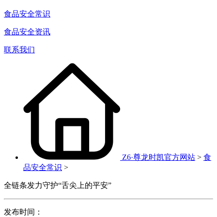
食品安全常识
食品安全资讯
联系我们
Z6·尊龙时凯官方网站
>
食
品安全常识
>
全链条发力守护“舌尖上的平安”
发布时间：