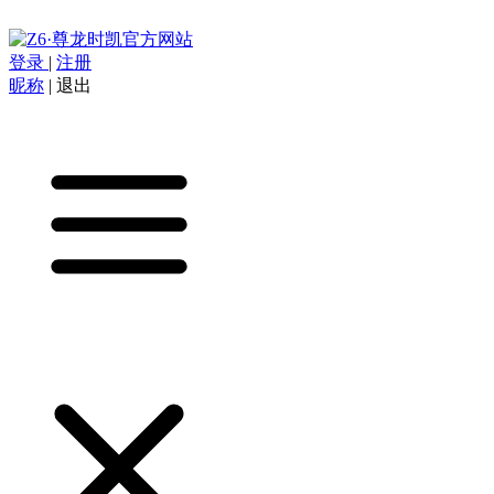
登录
|
注册
昵称
|
退出