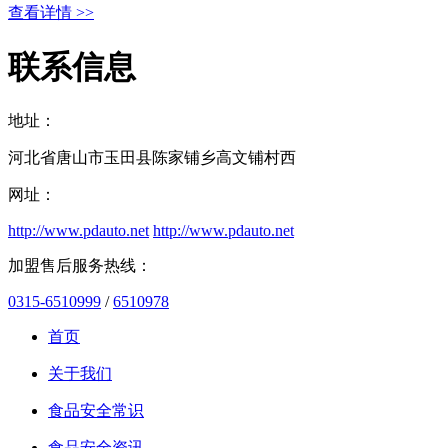
查看详情 >>
联系信息
地址：
河北省唐山市玉田县陈家铺乡高文铺村西
网址：
http://www.pdauto.net
http://www.pdauto.net
加盟售后服务热线：
0315-6510999
/
6510978
首页
关于我们
食品安全常识
食品安全资讯