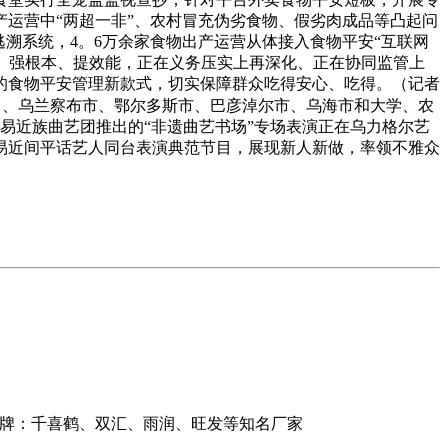
产运营中“两超一非”、农村冒充伪劣食物、假劣肉成品等凸起问
逃溯系统，4。6万余家食物出产运营从体接入食物平安“互联网
板、强根本、提效能，正在义务压实上再深化、正在协同监管上
的食物平安管理新款式，切实保障群众吃得安心、吃得。（记者
会上，、乌兰察布市、鄂尔多斯市、巴彦淖尔市、乌海市和大学、农
平易近族曲艺团推出的“非遗曲艺书场”专场表演正在乌力格尔艺
平易近间平话艺人同台表演典范节目，展现新人新做，率领不雅众
品牌：千喜鹤、双汇、雨润、旺发等知名厂家