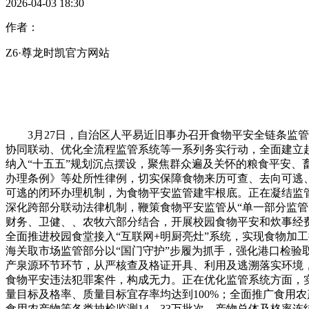
2026-04-03 18:30
作者：
Z6·尊龙时凯官方网站
3月27日，自治区人平易近旧事办召开食物平安全链条监管
协同联动、优化全流程监管系统等一系列务实行动，全面建立
纳入“十五五”规划沉点摆设，聚焦群众遍及关怀的粮食平安
办理条例》等处所性律例，切实保障食物来历可查、去向可逃
可逃的闭环办理机制，为食物平安监管建牢根底。正在凝结监
深化跨部分联动法律机制，鞭策食物平安监管从“单一部分监管
财务、卫健、、农牧六部分结合，开展校园食物平安和炊事经费
全面推进校园食堂接入“互联网+明厨亮灶”系统，实现食物加
海关取市场监管部分以“国门守护”步履为抓手，强化港口检
产泉源环节环节，从严核查及格证开具、利用及逃溯落实环境，
食物平安违法犯罪案件，构成无力。正在优化监管系统方面，
量目标及格率、质量目标宜存率均达到100%；全面推广食用农
食用农产物等各类抽检监测14。33万批次，产物总体及格率