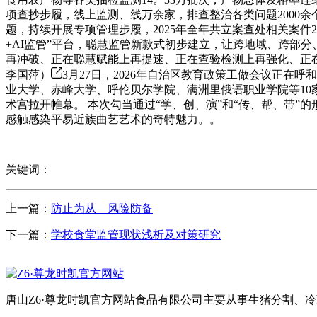
项查抄步履，线上监测、线万余家，排查整治各类问题2000
题，持续开展专项管理步履，2025年全年共立案查处相关案件
+AI监管”平台，聪慧监管新款式初步建立，让跨地域、跨部
再冲破、正在聪慧赋能上再提速、正在查验检测上再强化、正
李国萍）
3月27日，2026年自治区教育政策工做会议正在
业大学、赤峰大学、呼伦贝尔学院、满洲里俄语职业学院等10
术宫拉开帷幕。 本次勾当通过“学、创、演”和“传、帮、带
感触感染平易近族曲艺艺术的奇特魅力。。
关键词：
上一篇：
防止为从 风险防备
下一篇：
学校食堂监管现状浅析及对策研究
唐山Z6·尊龙时凯官方网站食品有限公司主要从事生猪分割、