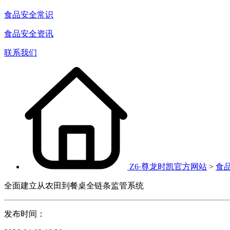
食品安全常识
食品安全资讯
联系我们
Z6·尊龙时凯官方网站
>
食
全面建立从农田到餐桌全链条监管系统
发布时间：