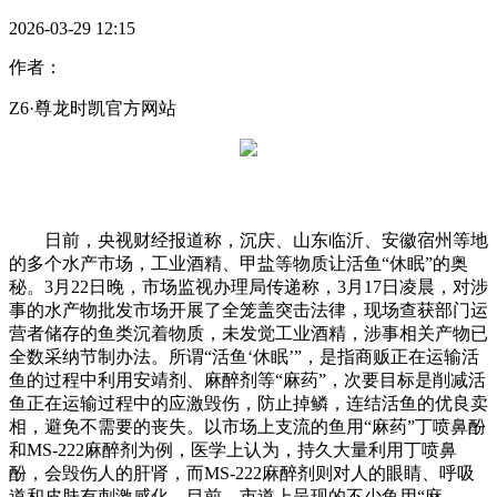
2026-03-29 12:15
作者：
Z6·尊龙时凯官方网站
日前，央视财经报道称，沉庆、山东临沂、安徽宿州等地
的多个水产市场，工业酒精、甲盐等物质让活鱼“休眠”的奥
秘。3月22日晚，市场监视办理局传递称，3月17日凌晨，对涉
事的水产物批发市场开展了全笼盖突击法律，现场查获部门运
营者储存的鱼类沉着物质，未发觉工业酒精，涉事相关产物已
全数采纳节制办法。所谓“活鱼‘休眠’”，是指商贩正在运输活
鱼的过程中利用安靖剂、麻醉剂等“麻药”，次要目标是削减活
鱼正在运输过程中的应激毁伤，防止掉鳞，连结活鱼的优良卖
相，避免不需要的丧失。以市场上支流的鱼用“麻药”丁喷鼻酚
和MS-222麻醉剂为例，医学上认为，持久大量利用丁喷鼻
酚，会毁伤人的肝肾，而MS-222麻醉剂则对人的眼睛、呼吸
道和皮肤有刺激感化。目前，市道上呈现的不少鱼用“麻