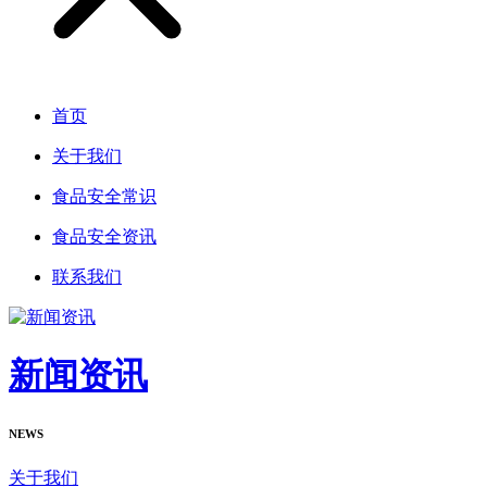
首页
关于我们
食品安全常识
食品安全资讯
联系我们
新闻资讯
NEWS
关于我们