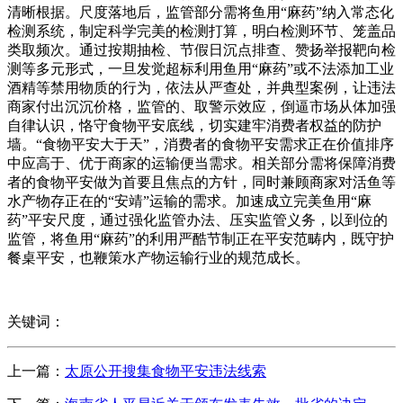
清晰根据。尺度落地后，监管部分需将鱼用“麻药”纳入常态化
检测系统，制定科学完美的检测打算，明白检测环节、笼盖品
类取频次。通过按期抽检、节假日沉点排查、赞扬举报靶向检
测等多元形式，一旦发觉超标利用鱼用“麻药”或不法添加工业
酒精等禁用物质的行为，依法从严查处，并典型案例，让违法
商家付出沉沉价格，监管的、取警示效应，倒逼市场从体加强
自律认识，恪守食物平安底线，切实建牢消费者权益的防护
墙。“食物平安大于天”，消费者的食物平安需求正在价值排序
中应高于、优于商家的运输便当需求。相关部分需将保障消费
者的食物平安做为首要且焦点的方针，同时兼顾商家对活鱼等
水产物存正在的“安靖”运输的需求。加速成立完美鱼用“麻
药”平安尺度，通过强化监管办法、压实监管义务，以到位的
监管，将鱼用“麻药”的利用严酷节制正在平安范畴内，既守护
餐桌平安，也鞭策水产物运输行业的规范成长。
关键词：
上一篇：
太原公开搜集食物平安违法线索