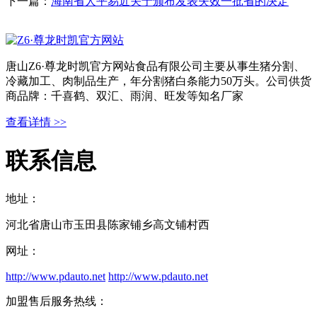
下一篇：
海南省人平易近关于颁布发表失效一批省的决定
唐山Z6·尊龙时凯官方网站食品有限公司主要从事生猪分割、
冷藏加工、肉制品生产，年分割猪白条能力50万头。公司供货
商品牌：千喜鹤、双汇、雨润、旺发等知名厂家
查看详情 >>
联系信息
地址：
河北省唐山市玉田县陈家铺乡高文铺村西
网址：
http://www.pdauto.net
http://www.pdauto.net
加盟售后服务热线：