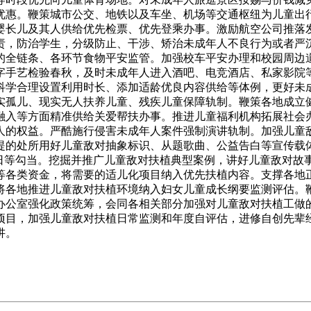
优惠。鞭策城市公交、地铁以及车坐、机场等交通枢纽为儿童出
婴长儿及其人供给优先检票、优先登乘办事。激励航空公司推落
责，防治学生，分级防止、干涉、矫治未成年人不良行为或者严
的全链条、各环节食物平安监管。加强校车平安办理和校园周边
字手艺检验春秋，及时未成年人进入酒吧、电竞酒店、私家影院
学合理设置利用时长、添加适龄优良内容供给等体例，更好未成年
实孤儿、现实无人扶养儿童、残疾儿童保障轨制。鞭策各地成立
融入等方面精准供给关爱帮扶办事。推进儿童福利机构拓展社会
人的权益。严酷施行侵害未成年人案件强制演讲轨制。加强儿童
提的处所用好儿童敌对抽象标识、从题歌曲、公益告白等宣传载
验日等勾当。挖掘并推广儿童敌对扶植典型案例，讲好儿童敌对故
等各类资金，将需要的适儿化项目纳入优先扶植内容。支撑各地
将各地推进儿童敌对扶植环境纳入妇女儿童成长纲要监测评估。
办公室强化政策统筹，会同各相关部分加强对儿童敌对扶植工做
项目，加强儿童敌对扶植日常监测和年度自评估，进修自创先辈
讲。