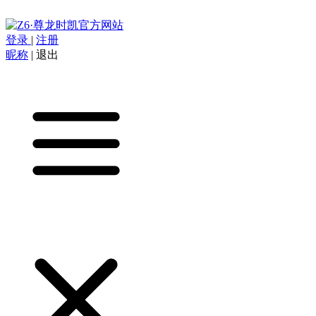
登录
|
注册
昵称
|
退出