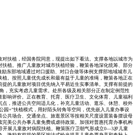
对扶植，经国务院同意，现提出如下看法。支撑各地以城市为
对扶植。推广儿童敌对城市扶植经验，鞭策各地深化统筹、部分
激励东部地域通过对口援助、对口合做等体例支撑部地域城市儿
扶植。按照儿童优先成长和最有益于儿童的准绳，鞭策各地正在
前提的儿童敌对项目优先纳入平易近生实事清单。支撑有前提的
视角，充实考虑儿童需求。处所各级及相关部分正在制定例范性
童影响评价。正在教育、托育、医疗卫生、文化体育、儿童福利
沉点，推进公共空间适儿化，补充儿童活动、逛乐、休憩、校外
“公园+”扶植模式，用好陌头转角等空间，优先嵌入儿童办事设
策公共场合、交通坐点、旅逛景区等按相关尺度设置装备摆设母
续完美公共办事儿童免费或虐待政策。加强对普惠托育办事机构
导开展儿童敌对病院扶植。鞭策医疗卫朝气形成立0—3岁儿童
免，激励有前提的景区按法式恰当提高儿童免票身高和春秋上