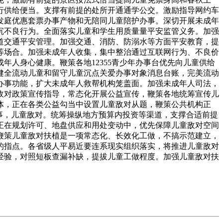
行供给便当。支撑有前提的处所开通通学公交。激励指导网约车
发庭优惠套票办事产物和无陪同儿童陪护办事。深切开展未成年
沉不良行为。全面落实儿童和学生用质量量平安监管义务。加强
道交通平安管理。加强交通、消防、防溺水等方面平安教育，提
等场合。加强未成年人收集，集中整治通过互联网行为、不良价
人身心健康。鞭策各地12355青少年办事台优先向儿童供给
健全流动儿童和留守儿童沉点关爱办事对象消息台账，完美流动
办事功能，扩大未成年人救帮机构笼盖面。加强未成年人司法，
敌对政策宣传指导，常态化开展公益宣传，鞭策各地统筹宣传儿
体，正在各类公益勾当中设置儿童敌对从题，鞭策公共机构正
事，儿童敌对。统筹操纵地方预算内投资等渠道，支撑合适前提
正在规划许可、地盘供应和用处变动中，优先保障儿童敌对空间
鞭策儿童敌对扶植是一项常态化、长效化工做，不搞示范建立，
的指点。各省级人平易近要连系现实组织落实，将推进儿童敌对
经验，对照短板查漏补缺，提拔儿童工做程度。加强儿童敌对扶