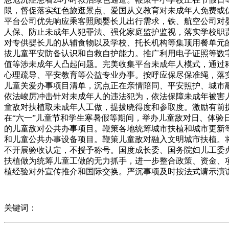
限，督促落实红色旅逛景点、爱国从义教育对未成年人免费或
平台公司优先响应乘客照顾婴长儿出行需求，铁、航空公司对
人保、防止未成年人犯罪法、强化家庭监护监视，落实学校职
对专供婴长儿的从辅食物以及学校、托长机构等集顶用餐单元
拔儿童平安防备认识和自救自护能力。推广利用电子证照等数
值等涉未成年人凸起问题。完美收集平台未成年人模式，通过科
心理疏导、平安教育等公益专业办事。按呼应保尽保准绳，落
儿童关爱办事项目清单，沉点正在亲情陪同、平安照护、城市
依法峻厉冲击针对未成年人的违法犯为，依法保障未成年被害
童敌对扶植取未成年人工做，提拔晓得度和参取度。激励有前
在“六一”儿童节和学生寒暑假等期间，举办儿童敌对日、体
的儿童敌对公共办事项目。鞭策各地统筹城市扶植和城市更新
和儿童公共办事设备项目。鞭策儿童敌对融入文明城市扶植。
不开展验收认定，不授予称号。国度成长委、国务院妇儿工委
扶植做为统筹儿童工做的无力抓手，进一步整合政策、资金、
植经验对外宣传推介和国际交换。严沉事项及时按法式请示演
关键词：