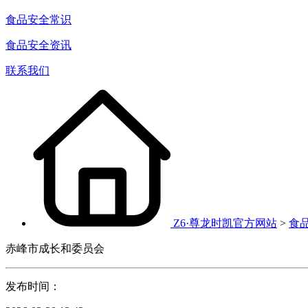
食品安全常识
食品安全资讯
联系我们
Z6·尊龙时凯官方网站
>
食
赤峰市成长和委员会
发布时间：