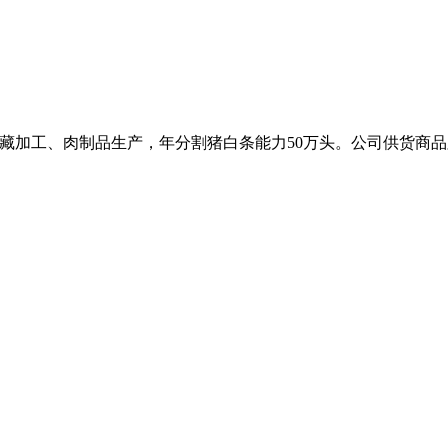
冷藏加工、肉制品生产，年分割猪白条能力50万头。公司供货商