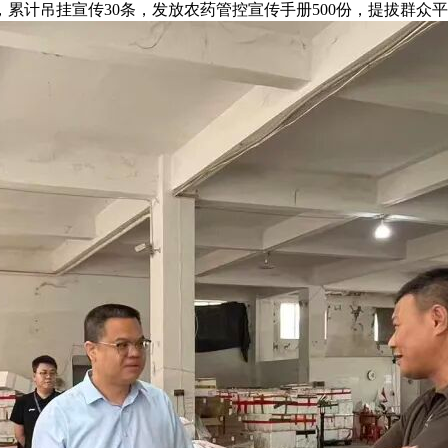
累计吊挂宣传30条，发放农药管控宣传手册500份，提拔群众