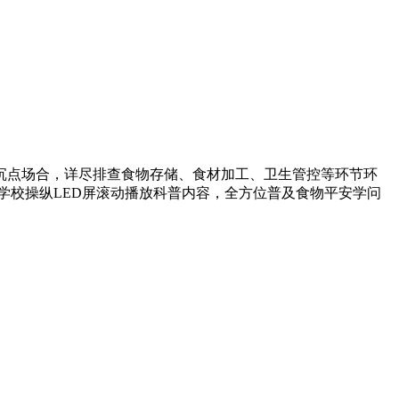
点场合，详尽排查食物存储、食材加工、卫生管控等环节环
学校操纵LED屏滚动播放科普内容，全方位普及食物平安学问