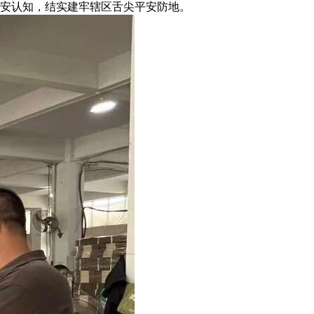
平安认知，结实建牢辖区舌尖平安防地。