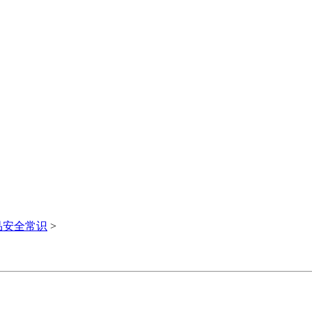
品安全常识
>