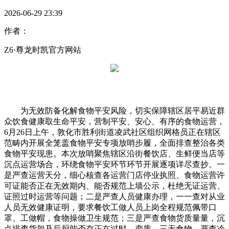
2026-06-29 23:39
作者：
Z6·尊龙时凯官方网站
为无效防备化解食物平安风险，切实保障辖区居平易近群
众饮食健康取生命平安，营制平安、安心、有序的食物运营，
6月26日上午，敦化市胜利街道凌武社区组织网格员正在辖区
范畴内开展全笼盖食物平安专项放哨步履，全面排查整治各类
食物平安现患。本次放哨聚焦辖区沿街餐饮店、生鲜便当店等
沉点运营场合，环绕食物平安环节环节开展逐项详尽查抄。一
是严查运营天分，细心核查各运营门店停业执照、食物运营许
可证能否正在无效期内、能否规范上墙公示，杜绝无证运营、
证照过时运营等问题；二是严查人员健康办理，一一查对从业
人员无效健康证明，要求餐饮工做人员上岗全程规范佩带口
罩、工做帽，食物操做卫生规范；三是严查食物货质量量，沉
点排查货架及后厨能否存正在过时、变质、三无食物，严查冷