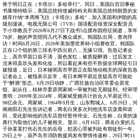
将于明日正在（卡塔尔）多哈举行”。同日，美国白宫旧事秘
书莱维特暗示，美国总统特使威特科夫和美国总统特朗普的女
婿库什纳“本周将飞往（卡塔尔）多哈”，加入美国和伊朗的高
级别漫谈。电视无限公司（TVB）国语配音组资深女配音员
于小华教员于2026年6月27日下战书5点摆布因癌症病逝，享年
78岁。她的声音陪同几代不雅众成长。韩国队出局，查询拜
访！时间6月28日，2026年美加墨世界杯小组赛收官。韩国队
正在12个组的第三排名中跌出前八，无缘32强。告急记者会
上，高市早苗口齿不清，面色发红，被质疑醉酒；过后发文：
没来得及吹头发和化妆，所以看起来有些不胜据全球网征引日
媒报道，近日，日本辅弼高市早苗正在取地动相关的深夜告急
记者会上，被指表示反常，有日本网平易近质疑高市可能处
于“醉酒”形态。6月29日动静，广西壮族自治区常委会原党
组、副从任，桂林市委原周家斌一审被判处无期徒刑。经审理
查明：2009年至2024年，周家斌受贿共计折合人平易近币1。
98亿余元。周家斌，1964年9月生，山东鄄城人。6月29日，河
南南阳石先生告诉记者，两名白叟多次到他洗车店泼粪和农
药，受此影响他的洗车店曾经暂停停业。石先生称，白叟的泼
粪行为取他们的儿子被相关。显示，6月16日，两名白叟的儿
子孙某某打伤石先生的岳母，犯居心罪被判处有期徒刑一年。
29日上午，葫芦岛市消防救援局发布警情传递称，29日7时11