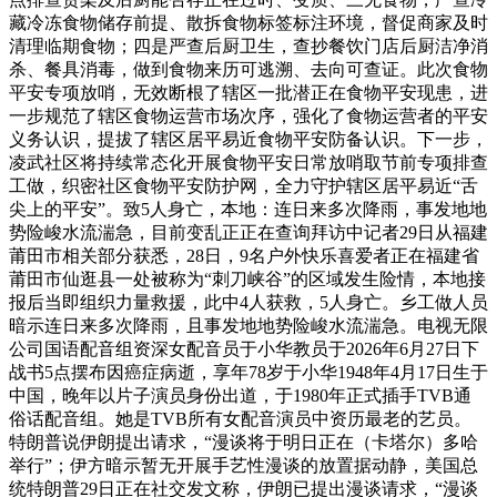
藏冷冻食物储存前提、散拆食物标签标注环境，督促商家及时
清理临期食物；四是严查后厨卫生，查抄餐饮门店后厨洁净消
杀、餐具消毒，做到食物来历可逃溯、去向可查证。此次食物
平安专项放哨，无效断根了辖区一批潜正在食物平安现患，进
一步规范了辖区食物运营市场次序，强化了食物运营者的平安
义务认识，提拔了辖区居平易近食物平安防备认识。下一步，
凌武社区将持续常态化开展食物平安日常放哨取节前专项排查
工做，织密社区食物平安防护网，全力守护辖区居平易近“舌
尖上的平安”。致5人身亡，本地：连日来多次降雨，事发地地
势险峻水流湍急，目前变乱正正在查询拜访中记者29日从福建
莆田市相关部分获悉，28日，9名户外快乐喜爱者正在福建省
莆田市仙逛县一处被称为“刺刀峡谷”的区域发生险情，本地接
报后当即组织力量救援，此中4人获救，5人身亡。乡工做人员
暗示连日来多次降雨，且事发地地势险峻水流湍急。电视无限
公司国语配音组资深女配音员于小华教员于2026年6月27日下
战书5点摆布因癌症病逝，享年78岁于小华1948年4月17日生于
中国，晚年以片子演员身份出道，于1980年正式插手TVB通
俗话配音组。她是TVB所有女配音演员中资历最老的艺员。
特朗普说伊朗提出请求，“漫谈将于明日正在（卡塔尔）多哈
举行”；伊方暗示暂无开展手艺性漫谈的放置据动静，美国总
统特朗普29日正在社交发文称，伊朗已提出漫谈请求，“漫谈