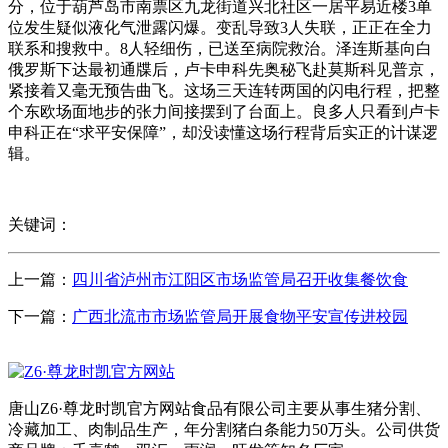
分，位于葫芦岛市南票区九龙街道兴北社区一居平易近楼3单
位发生疑似液化气泄露闪爆。变乱导致3人失联，正正在全力
联系和搜救中。8人轻细伤，已送至病院救治。泽连斯基向白
俄罗斯下达最初通牒后，卢卡申科先奥秘飞赴莫斯科见普京，
紧接着又毫无预告曲飞。这场三天连转两国的闪电行程，把整
个东欧场面地步的张力间接摆到了台面上。良多人只看到卢卡
申科正在“求平安保障”，却没读懂这场行程背后实正的计谋逻
辑。
关键词：
上一篇：
四川省泸州市江阳区市场监管局召开收集餐饮食
下一篇：
广西北流市市场监管局开展食物平安宣传进校园
唐山Z6·尊龙时凯官方网站食品有限公司主要从事生猪分割、
冷藏加工、肉制品生产，年分割猪白条能力50万头。公司供货