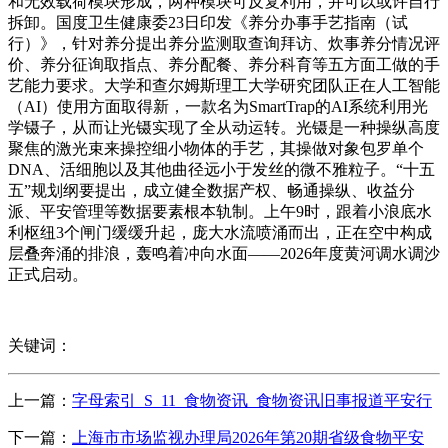
和无效载荷模块形成，两种模块可反复利用，并可以或许自行
拆卸。国度卫生健康委23日印发《养分办事手艺指南（试
行）》，针对养分提出养分监测取查询拜访、炊事养分情况评
价、养分征询取指点、养分配餐、养分科育等五方面工做的手
艺能力要求。大学和查尔姆斯理工大学研究团队正在人工智能
（AI）使用方面取得新，一款名为SmartTrap的AI系统利用光
学镊子，从而让光镊实现了全从动运转。光镊是一种操纵高度
聚焦的激光束来操控细小物体的手艺，其操做对象包罗单个
DNA、活细胞以及其他曲径远小于发丝的微不雅粒子。“十五
五”规划纲要提出，成立健全数据产权、畅通操纵、收益分
派、平安管理等数据要素根本轨制。上午9时，跟着小浪底水
利枢纽3个闸门缓缓升起，庞大水流喷涌而出，正在空中构成
层叠奔涌的排浪，轰鸣着冲向水面——2026年度黄河调水调沙
正式启动。
关键词：
上一篇：
字母索引_S_11_食物资讯_食物资讯旧事报道平安行
下一篇：
上海市市场监视办理局2026年第20期省级食物平安