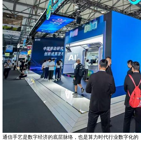
通信手艺是数字经济的底层脉络，也是算力时代行业数字化的