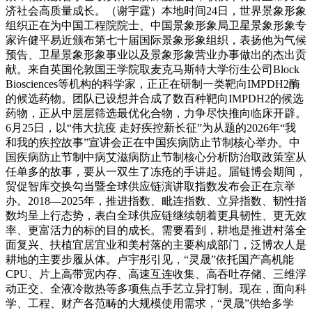
济社会高质量成长。（谢宇霆）本地时间24日，世界景象形象
组织正在为中国工程院院士、中国景象形象局卫星景象形象专
家许健平易近颁布第七十届国际景象形象组织，表扬他为气候
预告、卫星景象形象事业以及景象形象营业办事做出的杰出贡
献。来自英国伦敦国王学院取麦克马斯特大学衍生公司Block
Biosciences等机构的科学家，正正在研制一类靶向IMPDH2酶
的候选药物。团队已设想并合成了数百种靶向IMPDH2的候选
药物，正从中层层筛选最优化合物，力争尽快推向临床开辟。
6月25日，以“伟大抗疫 走好疾控新长征”为从题的2026年“我
和我的疾控故事”宣讲会正在中国疾病防止节制核心举办。中
国疾病防止节制中病艾滋病防止节制核心分析防治取政策室从
任单多的故事，要从一双生了冻疮的手讲起。届链博会期间，
贸促智库交换勾当暨全球供应链演讲取指数发布会正在京举
办。2018—2025年，推进指数、毗连指数、立异指数、韧性指
数均呈上行态势，表白全球供应链继续朝着更具韧性、更无效
率、更富活力的标的目的成长。需要看到，耕地是推进村落全
面复兴、扶植宜居宜业和美村落的主要构成部门，泛博农人是
耕地的主要步履从体。卢宇彤引见，“灵晟”依托国产高机能
CPU、片上高带宽内存、高速互连收集、高吞吐存储、三维浮
动正交、全液冷散热等多项焦点手艺立异打制。现在，面向科
学、工程、财产各范畴的大规模使用需求，“灵晟”供给多学