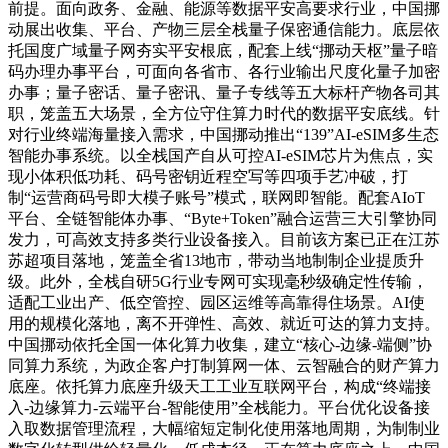
前提。面向政务、金融、能源等数据平安高要求行业，中国挪
动展出收集、平台、产物三层全栈量子保密通信能力。底层依
托国度广域量子网夯实平安根底，配套上线“挪动天枢”量子暗
码办理办事平台，可面向各省市、各行业输出尺度化量子加密
办事；量子密话、量子密讯、量子专线等五大标杆产物各司其
职，笼盖五大场景，全方位守住算力时代的数据平安底线。针
对行业终端海量接入需求，中国挪动推出“139”AI-eSIM多生态
智能办事系统。以全栈国产自从可控AI-eSIM芯片为焦点，实
现小体积低功耗、码号密钥近程空写等四项手艺冲破，打
制“运营商码号即大模子账号”模式，联网即智能。配套AIoT
平台、全链智能体办事、“Byte+Token”融合运营三大引擎协同
发力，可高效支持多类行业设备接入。目前该方案已正在江苏
苏超项目落地，笼盖全省13地市，带动当地制制企业提质升
级。此外，全栈自研5G行业专网可实现毫秒级确定性传输，
适配工业出产、低空管控、园区运维等高靠得住场景。AI使
用的规模化落地，离不开弹性、高效、就近可达的算力支持。
中国挪动依托全国一体化算力收集，建立“核心-边缘-端侧”协
同算力系统，为政企客户打制算网一体、云智融合的财产算力
底座。依托算力底座升级天工工业互联网平台，构成“终端接
入-边缘算力-云端平台-智能使用”全栈能力。平台优化设备接
入取数据管理流程，大幅缩短定制化使用落地周期，为制制业