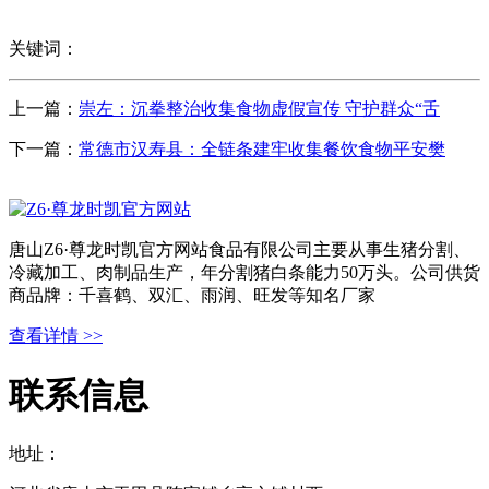
关键词：
上一篇：
崇左：沉拳整治收集食物虚假宣传 守护群众“舌
下一篇：
常德市汉寿县：全链条建牢收集餐饮食物平安樊
唐山Z6·尊龙时凯官方网站食品有限公司主要从事生猪分割、
冷藏加工、肉制品生产，年分割猪白条能力50万头。公司供货
商品牌：千喜鹤、双汇、雨润、旺发等知名厂家
查看详情 >>
联系信息
地址：