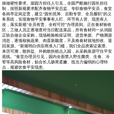
操做硬性要求。据园方担任人引见，全园严酷施行园长担任
制，按照新规要求配齐食物平安总监、专职食物平安员，食堂
各岗亭定岗定责，建立“园长统筹、后勤专管、全员履职”的义
务系统，实现食物平安事事有人盯、环节有人管、现患有人
改，落实新规“全员有责、全程可控”办理原则。正在食材验收
区，工做人员正逐项查对当日配送菜品，所有食材同一从润园
正轨合做企业采购，现场检验检疫证明、进货单据、产物溯源
消息，逐项核验蔬果、肉蛋新颖度，不及格食材就地拒收、退
回泉源。“新规明白供应商准入门槛，我们全品类索证索票、
来历可溯，散拆盐、外购散拆糕点入园，从采购泉源守住平安
底线。”食堂办理员引见，园内全面禁入野生菌类、生食、冷
荤等高风险食材，贴合长儿肠胃柔嫩、抵当力偏弱的心理特
点，规避饮食平安现患。