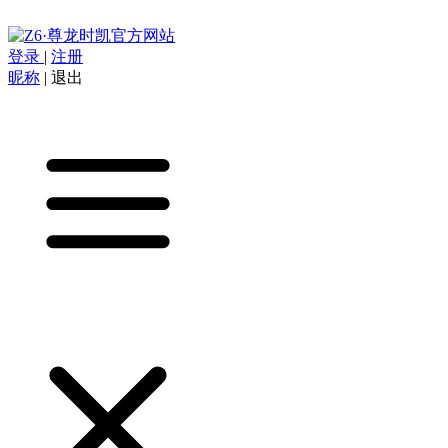
登录
|
注册
昵称
|
退出