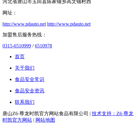
河北省唐山市玉田县陈家铺乡高文铺村西
网址：
http://www.pdauto.net
http://www.pdauto.net
加盟售后服务热线：
0315-6510999
/
6510978
首页
关于我们
食品安全常识
食品安全资讯
联系我们
唐山Z6·尊龙时凯官方网站食品有限公司 |
技术支持：Z6·尊龙
时凯官方网站
|
网站地图