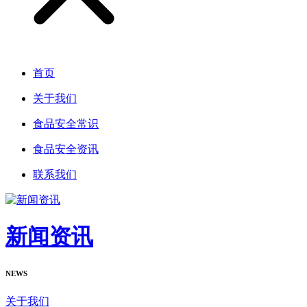
首页
关于我们
食品安全常识
食品安全资讯
联系我们
新闻资讯
NEWS
关于我们