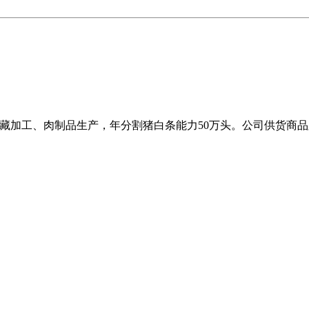
冷藏加工、肉制品生产，年分割猪白条能力50万头。公司供货商