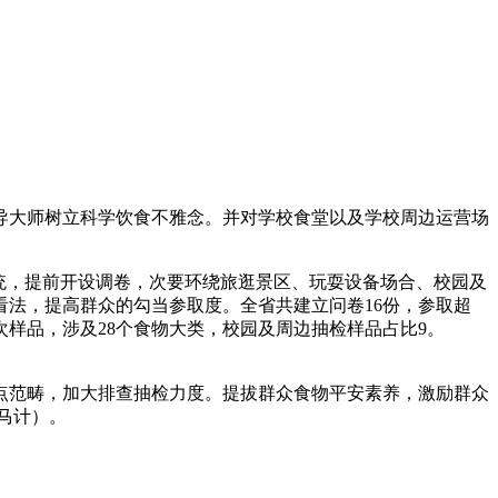
大师树立科学饮食不雅念。并对学校食堂以及学校周边运营场
统，提前开设调卷，次要环绕旅逛景区、玩耍设备场合、校园及
法，提高群众的勾当参取度。全省共建立问卷16份，参取超
批次样品，涉及28个食物大类，校园及周边抽检样品占比9。
范畴，加大排查抽检力度。提拔群众食物平安素养，激励群众
马计）。