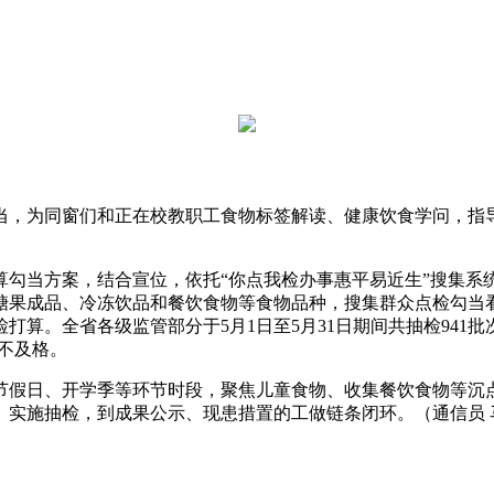
，为同窗们和正在校教职工食物标签解读、健康饮食学问，指导
。
当方案，结合宣位，依托“你点我检办事惠平易近生”搜集系
糖果成品、冷冻饮品和餐饮食物等食物品种，搜集群众点检勾当看
打算。全省各级监管部分于5月1日至5月31日期间共抽检941
品不及格。
假日、开学季等环节时段，聚焦儿童食物、收集餐饮食物等沉点
、实施抽检，到成果公示、现患措置的工做链条闭环。（通信员 