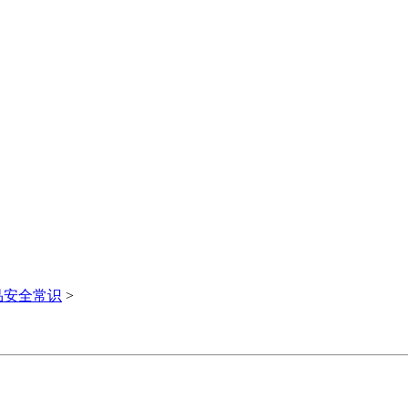
品安全常识
>