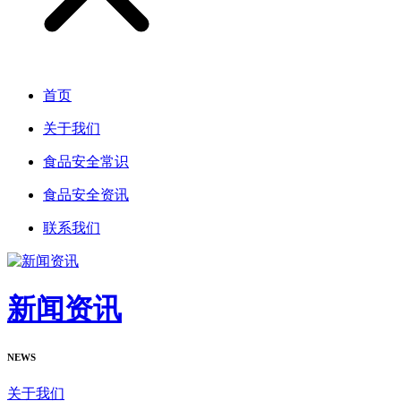
首页
关于我们
食品安全常识
食品安全资讯
联系我们
新闻资讯
NEWS
关于我们