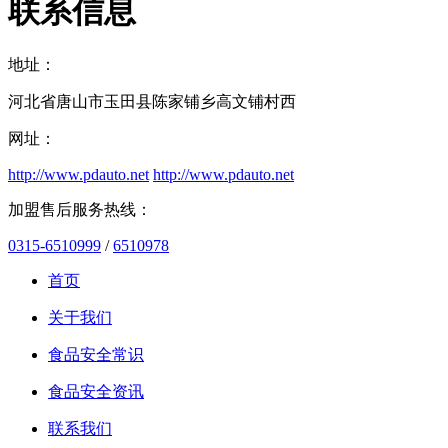
联系信息
地址：
河北省唐山市玉田县陈家铺乡高文铺村西
网址：
http://www.pdauto.net
http://www.pdauto.net
加盟售后服务热线：
0315-6510999
/
6510978
首页
关于我们
食品安全常识
食品安全资讯
联系我们