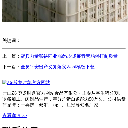
关键词：
上一篇：
冠兵力量联袂同业 帕洛农场虾青素鸡蛋打制质量
下一篇：
全员平安出产义务落实Word模板下载
唐山Z6·尊龙时凯官方网站食品有限公司主要从事生猪分割、
冷藏加工、肉制品生产，年分割猪白条能力50万头。公司供货
商品牌：千喜鹤、双汇、雨润、旺发等知名厂家
查看详情 >>