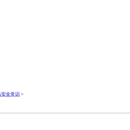
品安全常识
>