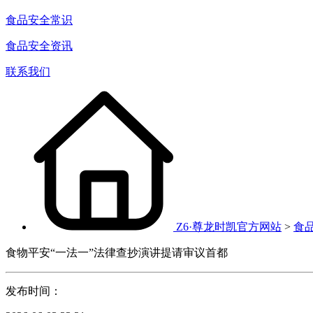
食品安全常识
食品安全资讯
联系我们
Z6·尊龙时凯官方网站
>
食
食物平安“一法一”法律查抄演讲提请审议首都
发布时间：