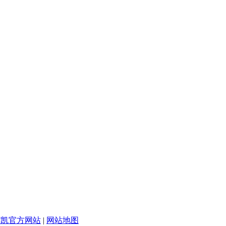
时凯官方网站
|
网站地图