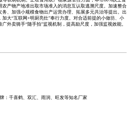
用农产物产地准出取市场准入的消息互认取逃溯尺度。加速整合
义务、加强小规模食物出产运营办理、拓展多元共治等提出。出
加大“互联网+明厨亮灶”奉行力度。对合适前提的小做坊、小
广外卖骑手“随手拍”监视机制，提高励尺度，加强监视效能。
品牌：千喜鹤、双汇、雨润、旺发等知名厂家