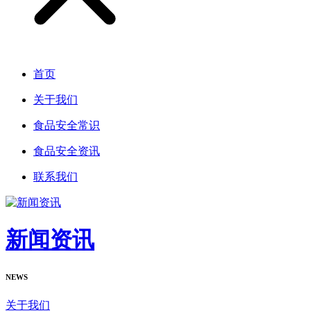
首页
关于我们
食品安全常识
食品安全资讯
联系我们
新闻资讯
NEWS
关于我们