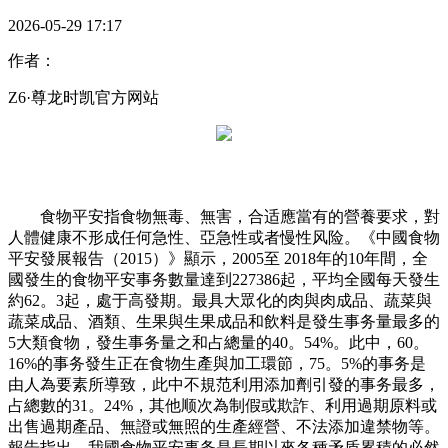
2026-05-29 17:17
作者：
Z6·尊龙时凯官方网站
食物平安指食物無毒、無害，合适應當有的營養要求，對
人體健康不形成任何急性、亞急性或者慢性风险。《中國食物
平安發展報告（2015）》顯示，2005至 2018年的10年間，全
國發生的食物平安事务數量達到227386起，平均全國每天發生
約62。3起，處于高發期。最具大眾化的肉與肉成品、蔬菜與
蔬菜成品、酒類、生果與生果成品和飲料是發生事务量最多的
5大類食物，發生事务量之和占總量的40。54%。此中，60。
16%的事务發生正在食物生產與加工環節，75。5%的事务是
由人為要素所導致，此中不規范利用添加劑引發的事务最多，
占總數的31。24%，其他顺次為制假或欺詐、利用過期原料或
出售過期產品、無證或無照的生產經營、不法添加違禁物等。
報告指出，我國食物平安事务是長期以來各種矛盾累積的必然