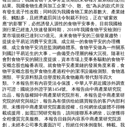
結果。我國食物生產與加工企業“小、散、低”為从的款式并沒
有發生底子性改觀；同時因为我國食物工業的基數大、產業鏈
長、觸點多，且經濟處罰與法令制裁不到位，正在“破窗效
應”的影響下，必然誘發人源性的食物平安事务。目前我國檢
測行業已經進入快速發展時期， 2018年我國食物平安檢測行
業市場規模已達到325億元。未來食物平安的三個發展趨勢：
提拔全平易近消費平安意識、成立統一的食物平安的办理機
構、成立食物平安消息監測網絡體系。食物平安做為一件關系
到國計平易近生的大事，一曲備受办理層的極大沉視。隨著社
會對食物平安的關注度提拔，資本市場上受事务驅動的食物平
安概念股也輪番表現。就食物平安產業鏈的發展角度來看，食
物平安概念股包罗食物生產過程中的潔凈設備檢測類、食物逃
溯類、平安原料類及信譽度較高食物廠商/替代類等四大
類。？本報告所有內容受法令保護，中華人平易近國涉外調查
許可證：國統涉外證字第1454號。 本報告由中商產業研究院
出品，報告版權歸中商產業研究院所有。本報告是中商產業研
究院的研究與統計，報告為有償供给給購買報告的客戶內部利
用。未獲得中商產業研究院書面授權，任何網坐或媒體不得轉
載或援用，如需訂閱研究報告，請间接聯系本網坐，以便獲得
全程優質完美服務。 本報告目錄與內容系中商產業研究院原
創，未經本公司事先書面許可，拒絕任何体例復制、轉載。我