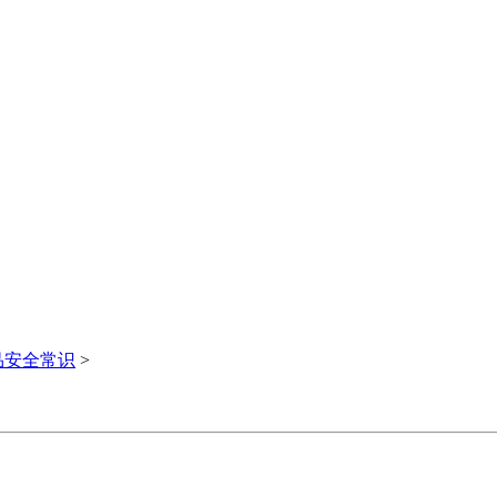
品安全常识
>