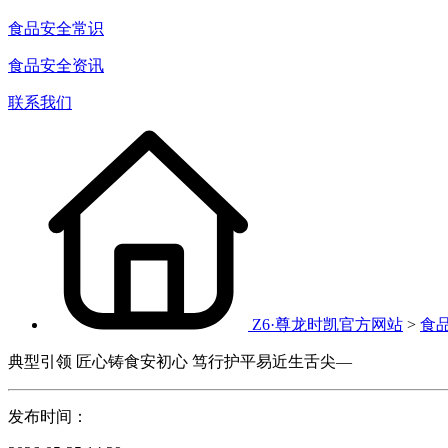
食品安全常识
食品安全资讯
联系我们
Z6·尊龙时凯官方网站
>
食
典型引领 匠心铸食安初心 笃行护平易近生舌尖—
发布时间：