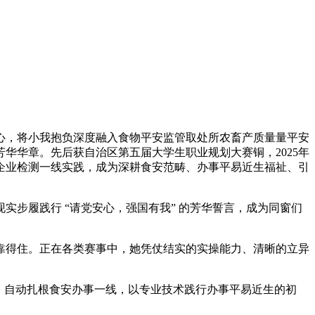
心，将小我抱负深度融入食物平安监管取处所农畜产质量量平安
华华章。先后获自治区第五届大学生职业规划大赛铜，2025年
取企业检测一线实践，成为深耕食安范畴、办事平易近生福祉、引
步履践行 “请党安心，强国有我” 的芳华誓言，成为同窗们
得住。正在各类赛事中，她凭仗结实的实操能力、清晰的立异
，自动扎根食安办事一线，以专业技术践行办事平易近生的初