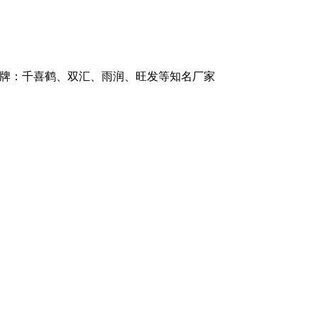
品牌：千喜鹤、双汇、雨润、旺发等知名厂家