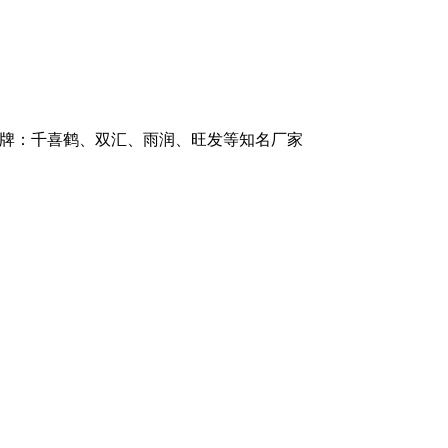
品牌：千喜鹤、双汇、雨润、旺发等知名厂家