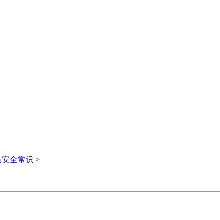
品安全常识
>