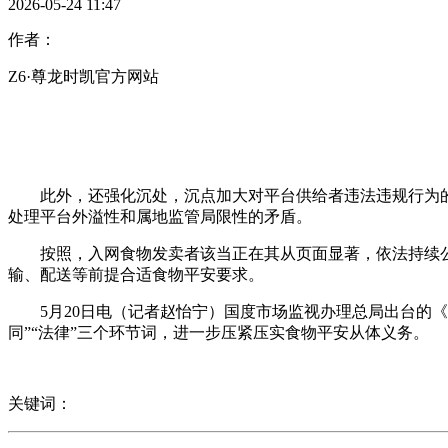
2026-05-24 11:47
作者：
Z6·尊龙时凯官方网站
此外，还强化沉处，沉点加大对平台供给者违法违规行为的
处理平台外溢性和属地监管局限性的矛盾。
按照，入网食物发卖者该当正在其从页面显著，依法持续公
输、配送等前提合适食物平安要求。
5月20日电（记者赵怡宁）国度市场监视办理总局出台的《收
同”“法律”三个环节词，进一步压紧压实食物平安从体义务。
关键词：