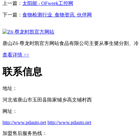
上一篇：
太阳能 - OFweek工控网
下一篇：
食物检测行业_食物资讯_伙伴网
唐山Z6·尊龙时凯官方网站食品有限公司主要从事生猪分割、
查看详情 >>
联系信息
地址：
河北省唐山市玉田县陈家铺乡高文铺村西
网址：
http://www.pdauto.net
http://www.pdauto.net
加盟售后服务热线：