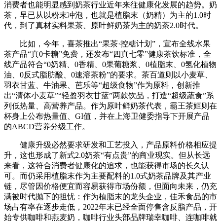
消费者也能明显感到奶茶行业近年来往健康化发展的趋势。奶
茶，早已从以粉末冲泡，也就是植脂末（奶精）为主的1.0时
代，到了真材实料果茶、原叶鲜奶茶为主的奶茶2.0时代。
比如，今年，喜茶推出“果茶·控糖计划”，宣布全线水果
茶产品“真0卡糖”免费，还发布“四真七零”健康茶饮标准，全
线产品符合“0奶精、0香精、0果葡糖浆、0植脂末、0氢化植物
油、0反式脂肪酸、0速溶茶粉”的要求。茶百道则以小麦草、
羽衣甘蓝、牛油果、芭乐等“超级食物”作为原料，创新推
出“清体小麦草”“轻盈羽衣甘蓝”两款饮品，打造“超级蔬食”系
列低热量、高营养产品。作为原叶鲜奶茶代表，霸王茶姬则在
杯身上公布热量值、GI值，并在上海卫健委指导下开展产品
的ABCD营养分级工作。
健康升级必然要求研发和工艺投入，产品原料价格相应提
升，这也形成了新式2.0奶茶“有点贵”的商业现实。但从长远
来看，这符合消费者健康化的追求，也能获得市场的长久认
可。而仍采用植脂末作为主要配料的1.0式奶茶品牌及其产业
链，尽管因价格便宜而容易获得市场份额，但面向未来，仍充
满被时代抛下的担忧：作为植脂末的龙头企业，佳禾食品的市
场占有率在逐步走低，2022年末已经全面停售含反脂产品，开
始专供咖啡和燕麦奶，咖啡行业头部品牌瑞幸咖啡、连咖啡就