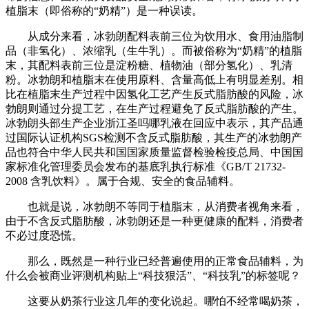
植脂末（即俗称的“奶精”）是一种误读。
从成分来看，冰勃朗配料表前三位为饮用水、食用油脂制
品（非氢化）、浓缩乳（生牛乳）。而被俗称为“奶精”的植脂
末，其配料表前三位是淀粉糖、植物油（部分氢化）、乳清
粉。冰勃朗和植脂末在使用原料、含量高低上有明显差别。相
比在植脂末生产过程中因氢化工艺产生反式脂肪酸的风险，冰
勃朗则通过分提工艺，在生产过程避免了反式脂肪酸的产生。
冰勃朗头部生产企业浙江圣吗哪乳液在回应中表示，其产品通
过国际认证机构SGS检测不含反式脂肪酸，其生产的冰勃朗产
品也符合中华人民共和国国家质量监督检验检疫总局、中国国
家标准化管理委员会发布的基底乳执行标准《GB/T 21732-
2008 含乳饮料》。属于合规、安全的食品辅料。
也就是说，冰勃朗不等同于植脂末，从消费者视角来看，
由于不含反式脂肪酸，冰勃朗还是一种更健康的配料，消费者
不必过度恐慌。
那么，既然是一种行业已经普遍使用的正常食品辅料，为
什么会被商业评测机构贴上“科技狠活”、“科技乳”的标签呢？
这要从奶茶行业这几年的变化说起。哪怕不经常喝奶茶，