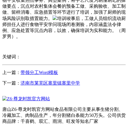
物平安收集热点事务、典型案例，将手艺尺度为易懂易记的操
做要点，沉点对农村集体会餐的预备工做、采购验收、加工制
做、留样消毒、应急措置等环节进行了培训，加强了厨师的现
场风险识别取措置能力。
培训竣事后，工做人员组织流动厨
师担任人进行食物平安学问现场闭卷测验，内容涵盖法令律
例、应急处置等沉点内容，以效，确保培训为实和能力。（周
罗男）。
关键词：
上一篇：
带领分工Word模板
下一篇：
济南市莱芜区寨里镇寨里中学
唐山Z6·尊龙时凯官方网站食品有限公司主要从事生猪分割、
冷藏加工、肉制品生产，年分割猪白条能力50万头。公司供货
商品牌：千喜鹤、双汇、雨润、旺发等知名厂家