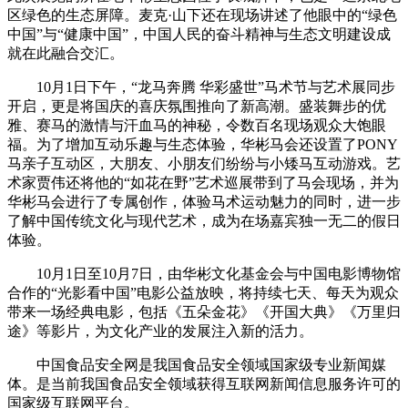
区绿色的生态屏障。麦克·山下还在现场讲述了他眼中的“绿色
中国”与“健康中国”，中国人民的奋斗精神与生态文明建设成
就在此融合交汇。
10月1日下午，“龙马奔腾 华彩盛世”马术节与艺术展同步
开启，更是将国庆的喜庆氛围推向了新高潮。盛装舞步的优
雅、赛马的激情与汗血马的神秘，令数百名现场观众大饱眼
福。为了增加互动乐趣与生态体验，华彬马会还设置了PONY
马亲子互动区，大朋友、小朋友们纷纷与小矮马互动游戏。艺
术家贾伟还将他的“如花在野”艺术巡展带到了马会现场，并为
华彬马会进行了专属创作，体验马术运动魅力的同时，进一步
了解中国传统文化与现代艺术，成为在场嘉宾独一无二的假日
体验。
10月1日至10月7日，由华彬文化基金会与中国电影博物馆
合作的“光影看中国”电影公益放映，将持续七天、每天为观众
带来一场经典电影，包括《五朵金花》《开国大典》《万里归
途》等影片，为文化产业的发展注入新的活力。
中国食品安全网是我国食品安全领域国家级专业新闻媒
体。是当前我国食品安全领域获得互联网新闻信息服务许可的
国家级互联网平台。