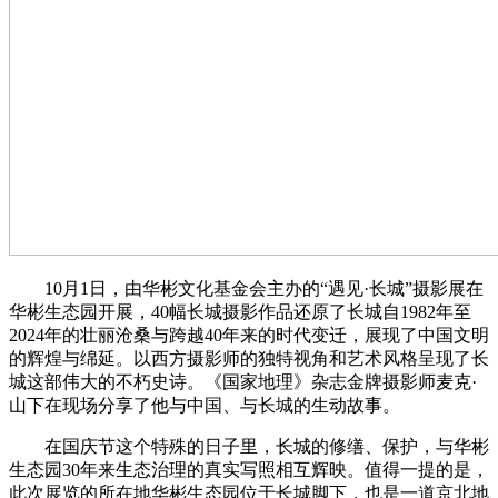
10月1日，由华彬文化基金会主办的“遇见·长城”摄影展在
华彬生态园开展，40幅长城摄影作品还原了长城自1982年至
2024年的壮丽沧桑与跨越40年来的时代变迁，展现了中国文明
的辉煌与绵延。以西方摄影师的独特视角和艺术风格呈现了长
城这部伟大的不朽史诗。《国家地理》杂志金牌摄影师麦克·
山下在现场分享了他与中国、与长城的生动故事。
在国庆节这个特殊的日子里，长城的修缮、保护，与华彬
生态园30年来生态治理的真实写照相互辉映。值得一提的是，
此次展览的所在地华彬生态园位于长城脚下，也是一道京北地