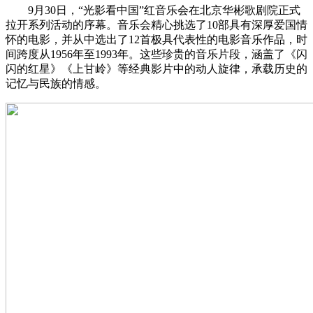
9月30日，“光影看中国”红音乐会在北京华彬歌剧院正式
拉开系列活动的序幕。音乐会精心挑选了10部具有深厚爱国情
怀的电影，并从中选出了12首极具代表性的电影音乐作品，时
间跨度从1956年至1993年。这些珍贵的音乐片段，涵盖了《闪
闪的红星》《上甘岭》等经典影片中的动人旋律，承载历史的
记忆与民族的情感。