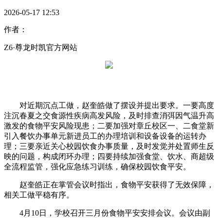
2026-05-17 12:53
作者：
Z6·尊龙时凯官方网站
对近期沉点工做，赵奎皓做了摆设并提出要求。一要高度
注沉春夏之交食源性疾病高发风险，及时排查消弭因气温升高
激发的食物平安风险现患；二要加强对章丘校区一、二食堂新
引入餐饮办事单元新进员工的办理培训和设备设备的运转办
理；三要亲近关心校园饮食办事质量，及时发觉并处置师生反
映的问题，构成闭环办理；四要持续加强食堂、饮水、商超级
全流程监管，强化应急练习训练，确保校园饮食平安。
赵奎皓正在掌管会议时指出，食物平安获得了无效保障，
相关工做平稳有序。
4月10日，学校召开三月份食物平安安排会议。会议由副