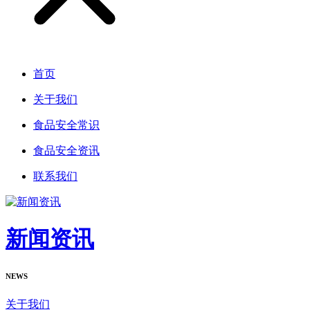
首页
关于我们
食品安全常识
食品安全资讯
联系我们
新闻资讯
NEWS
关于我们