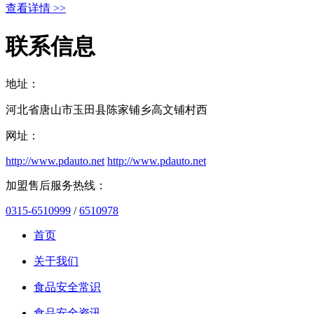
查看详情 >>
联系信息
地址：
河北省唐山市玉田县陈家铺乡高文铺村西
网址：
http://www.pdauto.net
http://www.pdauto.net
加盟售后服务热线：
0315-6510999
/
6510978
首页
关于我们
食品安全常识
食品安全资讯