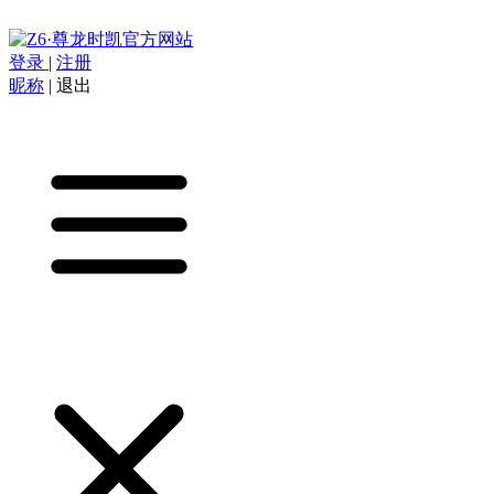
登录
|
注册
昵称
|
退出