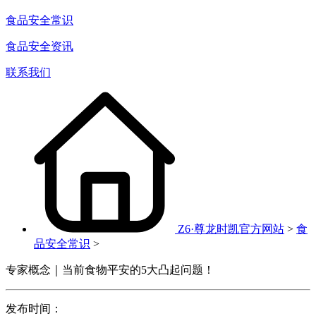
食品安全常识
食品安全资讯
联系我们
Z6·尊龙时凯官方网站
>
食
品安全常识
>
专家概念｜当前食物平安的5大凸起问题！
发布时间：