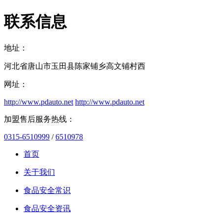
联系信息
地址：
河北省唐山市玉田县陈家铺乡高文铺村西
网址：
http://www.pdauto.net
http://www.pdauto.net
加盟售后服务热线：
0315-6510999
/
6510978
首页
关于我们
食品安全常识
食品安全资讯