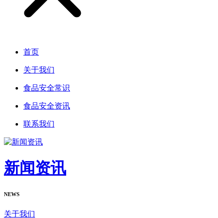
首页
关于我们
食品安全常识
食品安全资讯
联系我们
新闻资讯
NEWS
关于我们