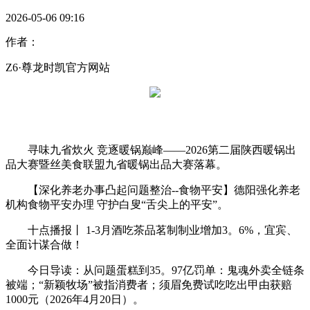
2026-05-06 09:16
作者：
Z6·尊龙时凯官方网站
寻味九省炊火 竞逐暖锅巅峰——2026第二届陕西暖锅出
品大赛暨丝美食联盟九省暖锅出品大赛落幕。
【深化养老办事凸起问题整治--食物平安】德阳强化养老
机构食物平安办理 守护白叟“舌尖上的平安”。
十点播报丨 1-3月酒吃茶品茗制制业增加3。6%，宜宾、
全面计谋合做！
今日导读：从问题蛋糕到35。97亿罚单：鬼魂外卖全链条
被端；“新颖牧场”被指消费者；须眉免费试吃吃出甲由获赔
1000元（2026年4月20日）。