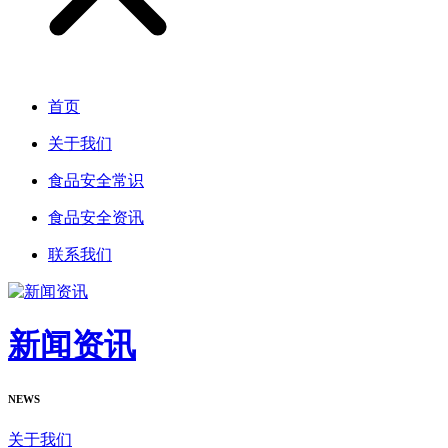
首页
关于我们
食品安全常识
食品安全资讯
联系我们
新闻资讯
NEWS
关于我们