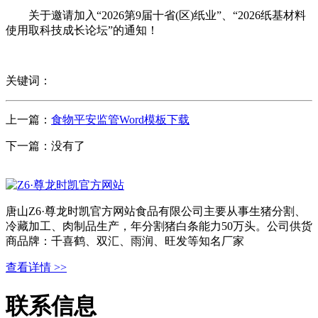
关于邀请加入“2026第9届十省(区)纸业”、“2026纸基材料
使用取科技成长论坛”的通知！
关键词：
上一篇：
食物平安监管Word模板下载
下一篇：没有了
唐山Z6·尊龙时凯官方网站食品有限公司主要从事生猪分割、
冷藏加工、肉制品生产，年分割猪白条能力50万头。公司供货
商品牌：千喜鹤、双汇、雨润、旺发等知名厂家
查看详情 >>
联系信息