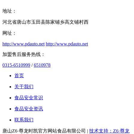
地址：
河北省唐山市玉田县陈家铺乡高文铺村西
网址：
http://www.pdauto.net
http://www.pdauto.net
加盟售后服务热线：
0315-6510999
/
6510978
首页
关于我们
食品安全常识
食品安全资讯
联系我们
唐山Z6·尊龙时凯官方网站食品有限公司 |
技术支持：Z6·尊龙